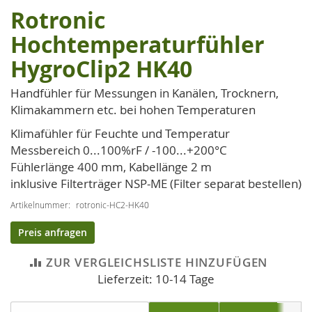
Rotronic
Zum
Anfang
Hochtemperaturfühler
der
HygroClip2 HK40
Bildgalerie
springen
Handfühler für Messungen in Kanälen, Trocknern,
Klimakammern etc. bei hohen Temperaturen
Klimafühler für Feuchte und Temperatur
Messbereich 0...100%rF / -100...+200°C
Fühlerlänge 400 mm, Kabellänge 2 m
inklusive Filterträger NSP-ME (Filter separat bestellen)
Artikelnummer
rotronic-HC2-HK40
Preis anfragen
ZUR VERGLEICHSLISTE HINZUFÜGEN
Lieferzeit: 10-14 Tage