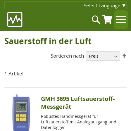
Select Language
▼
Zum
Suche
Inhalt
springen
Sauerstoff in der Luft
A
Sortieren nach
so
1
Artikel
GMH 3695 Luftsauerstoff-
Messgerät
Robustes Handmessgerät für
Luftsauerstoff mit Analogausgang und
Datenlogger