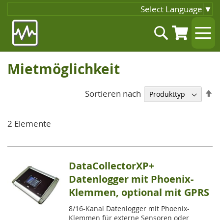
Select Language
▼
Zum
Suche
Inhalt
springen
Mietmöglichkeit
A
Sortieren nach
so
2
Elemente
DataCollectorXP+
Datenlogger mit Phoenix-
Klemmen, optional mit GPRS
8/16-Kanal Datenlogger mit Phoenix-
Klemmen für externe Sensoren oder