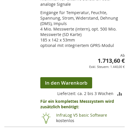
analoge Signale
Eingänge für Temperatur, Feuchte,
Spannung, Strom, Widerstand, Dehnung
(DMS), Impuls
4 Mio. Messwerte (intern), opt. 500 Mio.
Messwerte (SD Karte)
185 x 142 x 53mm
optional mit integriertem GPRS-Modul
Ab
1.713,60 €
1.440,00 €
In den Warenkorb
ZU
Lieferzeit: ca. 2 bis 3 Wochen
Für ein komplettes Messsystem wird
VE
zusätzlich benötigt:
HI
InfraLog V5 basic Software
kostenlos