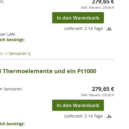
279,65 €
r)
235,00 €
In den Warenkorb
ZUR
Lieferzeit: 2-14 Tage
 per LAN
VERGLEI
ch benötigt:
HINZUF
s -> Sensoren !)
3 Thermoelemente und ein Pt1000
279,65 €
en Sensoren
235,00 €
In den Warenkorb
ZUR
Lieferzeit: 2-14 Tage
ch benötigt:
VERGLEI