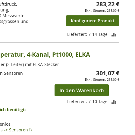
283,22 €
ftdruck,
gung,
238,00 €
00 Messwerte
Konfiguriere Produkt
essgrössen und
ZUR
Lieferzeit: 7-14 Tage
VERGLEI
eratur, 4-Kanal, Pt1000, ELKA
HINZUF
er (2-Leiter) mit ELKA-Stecker
301,07 €
en Sensoren
253,00 €
In den Warenkorb
ZUR
Lieferzeit: 7-10 Tage
ch benötigt:
VERGLEI
HINZUF
enlos
s -> Sensoren !)