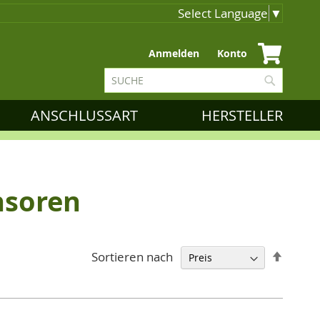
Select Language
▼
Zum
Anmelden
Konto
Inhalt
Suche
springen
Suche
ANSCHLUSSART
HERSTELLER
nsoren
Abstei
Sortieren nach
sortie