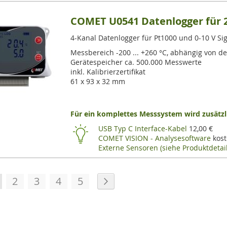
COMET U0541 Datenlogger für 2
4-Kanal Datenlogger für Pt1000 und 0-10 V Si
Messbereich -200 ... +260 °C, abhängig von d
Gerätespeicher ca. 500.000 Messwerte
inkl. Kalibrierzertifikat
61 x 93 x 32 mm
Für ein komplettes Messsystem wird zusätzli
USB Typ C Interface-Kabel
12,00 €
COMET VISION - Analysesoftware
kost
Externe Sensoren (siehe Produktdetail
te
e lesen gerade die Seite
Seite
Seite
Seite
Seite
Seite
Weiter
2
3
4
5