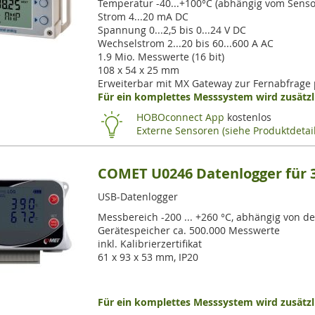
Temperatur -40...+100°C (abhängig vom Senso
Strom 4...20 mA DC
Spannung 0...2,5 bis 0...24 V DC
Wechselstrom 2...20 bis 60...600 A AC
1.9 Mio. Messwerte (16 bit)
108 x 54 x 25 mm
Erweiterbar mit MX Gateway zur Fernabfrage
Für ein komplettes Messsystem wird zusätzli
HOBOconnect App
kostenlos
Externe Sensoren (siehe Produktdetail
COMET U0246 Datenlogger für 
USB-Datenlogger
Messbereich -200 ... +260 °C, abhängig von d
Gerätespeicher ca. 500.000 Messwerte
inkl. Kalibrierzertifikat
61 x 93 x 53 mm, IP20
Für ein komplettes Messsystem wird zusätzli