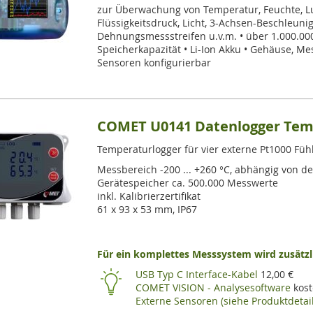
zur Überwachung von Temperatur, Feuchte, Lu
Flüssigkeitsdruck, Licht, 3-Achsen-Beschleuni
Dehnungsmessstreifen u.v.m. • über 1.000.0
Speicherkapazität • Li-Ion Akku • Gehäuse, M
Sensoren konfigurierbar
COMET U0141 Datenlogger Temp
Temperaturlogger für vier externe Pt1000 Fühl
Messbereich -200 ... +260 °C, abhängig von d
Gerätespeicher ca. 500.000 Messwerte
inkl. Kalibrierzertifikat
61 x 93 x 53 mm, IP67
Für ein komplettes Messsystem wird zusätzli
USB Typ C Interface-Kabel
12,00 €
COMET VISION - Analysesoftware
kost
Externe Sensoren (siehe Produktdetail