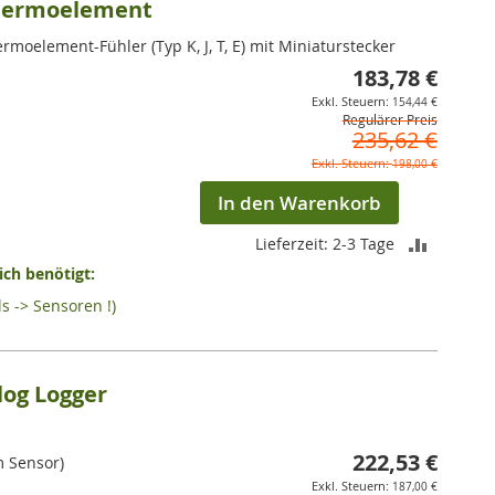
Thermoelement
rmoelement-Fühler (Typ K, J, T, E) mit Miniaturstecker
183,78 €
Sonderpr
154,44 €
Regulärer Preis
235,62 €
198,00 €
In den Warenkorb
ZUR
Lieferzeit: 2-3 Tage
ch benötigt:
VERGLEI
s -> Sensoren !)
HINZUF
og Logger
222,53 €
Sonderpr
m Sensor)
187,00 €