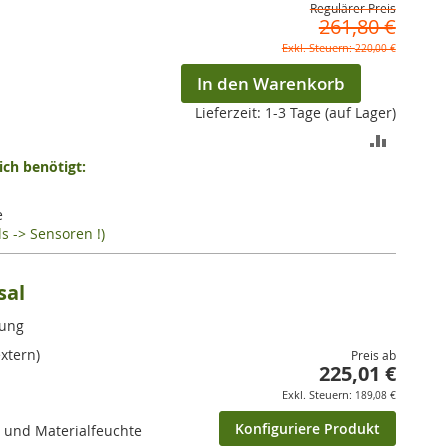
Regulärer Preis
261,80 €
220,00 €
In den Warenkorb
Lieferzeit: 1-3 Tage (auf Lager)
ZUR
ch benötigt:
VERGLEI
HINZUF
e
s -> Sensoren !)
sal
kung
extern)
Preis ab
225,01 €
189,08 €
Konfiguriere Produkt
r und Materialfeuchte