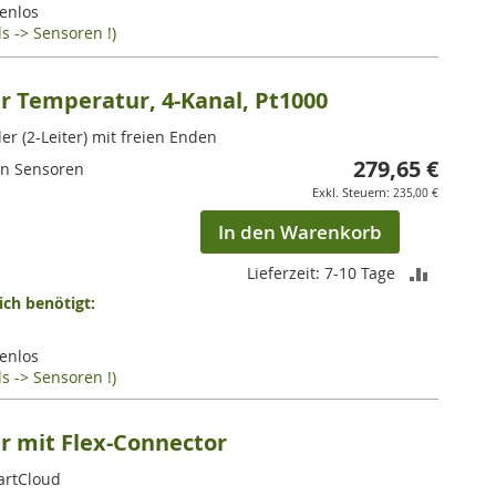
enlos
HINZUF
s -> Sensoren !)
 Temperatur, 4-Kanal, Pt1000
er (2-Leiter) mit freien Enden
279,65 €
en Sensoren
235,00 €
In den Warenkorb
ZUR
Lieferzeit: 7-10 Tage
ch benötigt:
VERGLEI
HINZUF
enlos
s -> Sensoren !)
 mit Flex-Connector
artCloud