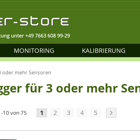
tung unter
+49 7663 608 99-29
MONITORING
KALIBRIERUNG
3 oder mehr Sensoren
ger für 3 oder mehr Se
Seite
Sie lesen gerade die Seite
Seite
Seite
Seite
Seite
Seite
Weiter
1
2
3
4
5
1
-
10
von
75