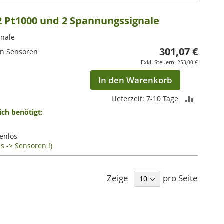
 Pt1000 und 2 Spannungssignale
gnale
301,07 €
en Sensoren
253,00 €
In den Warenkorb
ZUR
Lieferzeit: 7-10 Tage
ch benötigt:
VERGLEI
HINZUF
enlos
s -> Sensoren !)
Zeige
pro Seite