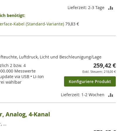
ZUR
Lieferzeit: 2-3 Tage
ch benötigt:
VERGLEI
terface-Kabel (Standard-Variante)
79,83 €
HINZUF
ufteuchte, Luftdruck, Licht und Beschleunigung/Lage
259,42 €
zlich 2 bzw. 4
000.000 Messwerte
218,00 €
update via USB • Li-Ion
Konfiguriere Produkt
rei wählbar
ZUR
Lieferzeit: 1-2 Wochen
VERGLEI
, Analog, 4-Kanal
HINZUF
 ...