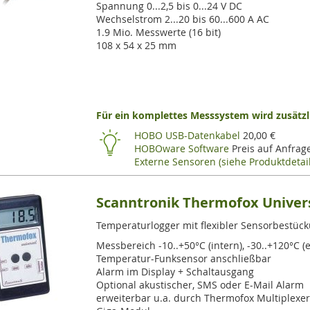
Spannung 0...2,5 bis 0...24 V DC
Wechselstrom 2...20 bis 60...600 A AC
1.9 Mio. Messwerte (16 bit)
108 x 54 x 25 mm
Für ein komplettes Messsystem wird zusätzli
HOBO USB-Datenkabel
20,00 €
HOBOware Software
Preis auf Anfrag
Externe Sensoren (siehe Produktdetail
Scanntronik Thermofox Univer
Temperaturlogger mit flexibler Sensorbestüc
Messbereich -10..+50°C (intern), -30..+120°C (
Temperatur-Funksensor anschließbar
Alarm im Display + Schaltausgang
Optional akustischer, SMS oder E-Mail Alarm
erweiterbar u.a. durch Thermofox Multiplexe