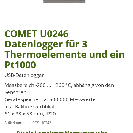
COMET U0246
Zum
Anfang
Datenlogger für 3
der
Thermoelemente und ein
Bildgalerie
springen
Pt1000
USB-Datenlogger
Messbereich -200 ... +260 °C, abhängig von den
Sensoren
Gerätespeicher ca. 500.000 Messwerte
inkl. Kalibrierzertifikat
61 x 93 x 53 mm, IP20
Artikelnummer
COS-U0246