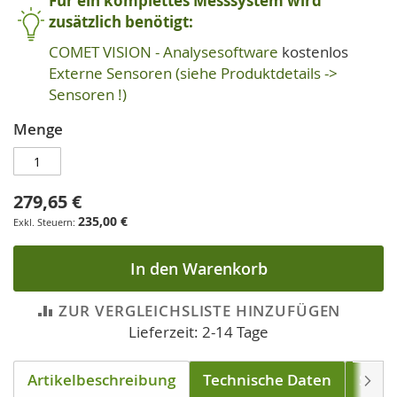
Für ein komplettes Messsystem wird
zusätzlich benötigt:
COMET VISION - Analysesoftware
kostenlos
Externe Sensoren (siehe Produktdetails ->
Sensoren !)
Menge
279,65 €
235,00 €
In den Warenkorb
ZUR VERGLEICHSLISTE HINZUFÜGEN
Lieferzeit: 2-14 Tage
Artikelbeschreibung
Technische Daten
Soft
Weite