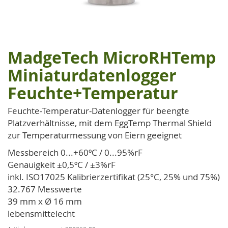
MadgeTech MicroRHTemp
Zum
Anfang
Miniaturdatenlogger
der
Feuchte+Temperatur
Bildgalerie
springen
Feuchte-Temperatur-Datenlogger für beengte
Platzverhältnisse, mit dem EggTemp Thermal Shield
zur Temperaturmessung von Eiern geeignet
Messbereich 0...+60ºC / 0...95%rF
Genauigkeit ±0,5ºC / ±3%rF
inkl. ISO17025 Kalibrierzertifikat (25°C, 25% und 75%)
32.767 Messwerte
39 mm x Ø 16 mm
lebensmittelecht