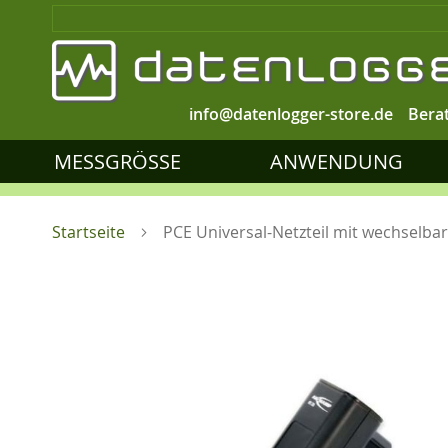
info@datenlogger-store.de
Bera
MESSGRÖSSE
ANWENDUNG
Startseite
PCE Universal-Netzteil mit wechselba
Zum
Ende
der
Bildgalerie
springen