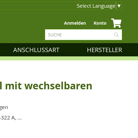
Select Language
▼
Zum
Anmelden
Konto
Inhalt
Suche
springen
Suche
ANSCHLUSSART
HERSTELLER
il mit wechselbaren
ngen
322 A, ...