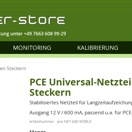
tung unter
+49 7663 608 99-29
MONITORING
KALIBRIERUNG
ren Steckern
PCE Universal-Netzte
Steckern
Stabilisiertes Netzteil für Langzeitaufzeichu
Ausgang 12 V / 600 mA, passend u.a. für PCE-
Artikelnummer
pce-NET-600-WORLD
Menge