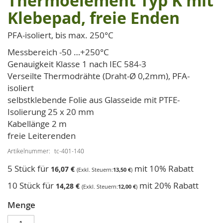
Thermoelement Typ K mit
der
Klebepad, freie Enden
Bildgalerie
springen
PFA-isoliert, bis max. 250°C
Messbereich -50 …+250°C
Genauigkeit Klasse 1 nach IEC 584-3
Verseilte Thermodrähte (Draht-Ø 0,2mm), PFA-
isoliert
selbstklebende Folie aus Glasseide mit PTFE-
Isolierung 25 x 20 mm
Kabellänge 2 m
freie Leiterenden
Artikelnummer
tc-401-140
5 Stück für
mit 10% Rabatt
16,07 €
13,50 €
10 Stück für
mit 20% Rabatt
14,28 €
12,00 €
Menge