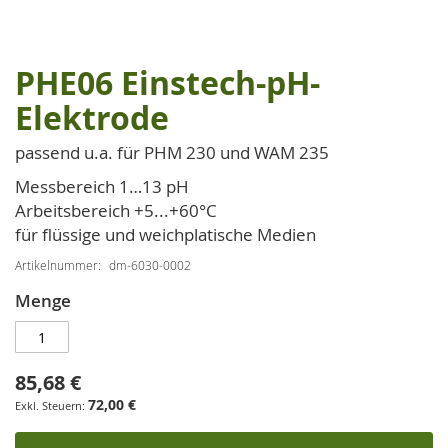
PHE06 Einstech-pH-
Zum
Anfang
Elektrode
der
Bildgalerie
passend u.a. für PHM 230 und WAM 235
springen
Messbereich 1…13 pH
Arbeitsbereich +5...+60°C
für flüssige und weichplatische Medien
Artikelnummer
dm-6030-0002
Menge
85,68 €
72,00 €