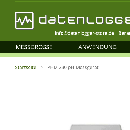
info@datenlogger-store.de
Bera
MESSGRÖSSE
ANWENDUNG
Startseite
PHM 230 pH-Messgerät
Zum
Ende
der
Bildgalerie
springen