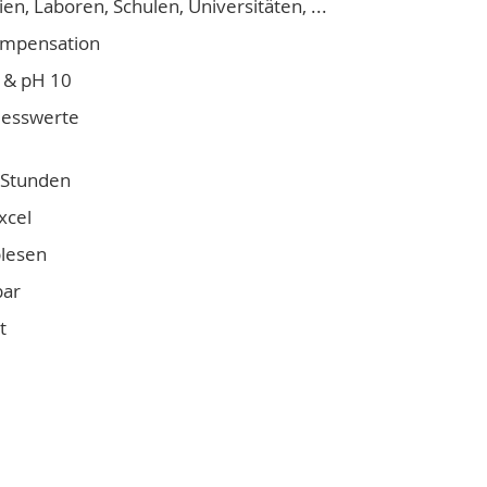
n, Laboren, Schulen, Universitäten, ...
ompensation
 & pH 10
Messwerte
8 Stunden
xcel
blesen
bar
t