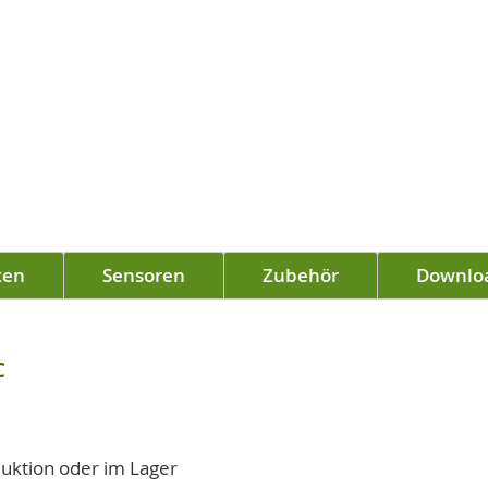
ten
Sensoren
Zubehör
Downlo
C
duktion oder im Lager