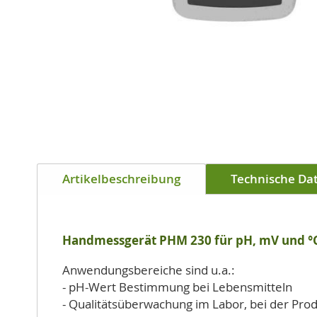
Zum
Anfang
Artikelbeschreibung
Technische Da
der
Bildgalerie
springen
Handmessgerät PHM 230 für pH, mV und °
Anwendungsbereiche sind u.a.:
- pH-Wert Bestimmung bei Lebensmitteln
- Qualitätsüberwachung im Labor, bei der Pro