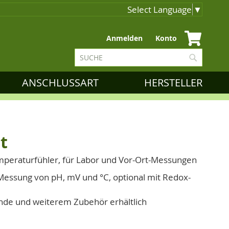
Select Language
▼
Zum
Anmelden
Konto
Inhalt
Suche
springen
Suche
ANSCHLUSSART
HERSTELLER
t
mperaturfühler, für Labor und Vor-Ort-Messungen
Messung von pH, mV und °C, optional mit Redox-
onde und weiterem Zubehör erhältlich