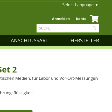
Select Language
▼
Zum
Anmelden
Konto
Inhalt
Suche
springen
Suche
ANSCHLUSSART
HERSTELLER
et 2
tischen Medien, für Labor und Vor-Ort-Messungen
hrungsflüssigkeit