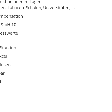
duktion oder im Lager
n, Laboren, Schulen, Universitäten, ...
ompensation
 & pH 10
Messwerte
8 Stunden
xcel
blesen
bar
t