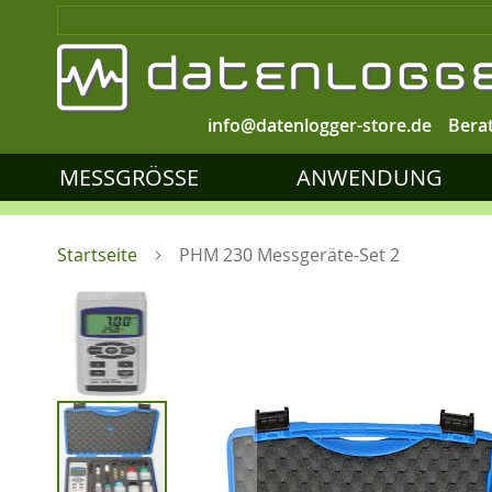
info@datenlogger-store.de
Bera
MESSGRÖSSE
ANWENDUNG
Startseite
PHM 230 Messgeräte-Set 2
Zum
Ende
der
Bildgalerie
springen