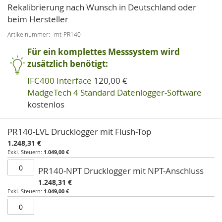
Rekalibrierung nach Wunsch in Deutschland oder
beim Hersteller
Artikelnummer
mt-PR140
Für ein komplettes Messsystem wird
zusätzlich benötigt:
IFC400 Interface
120,00 €
MadgeTech 4 Standard Datenlogger-Software
kostenlos
Artikel
PR140-LVL Drucklogger mit Flush-Top
für
1.248,31 €
gruppiertes
1.049,00 €
Produkt
PR140-NPT Drucklogger mit NPT-Anschluss
1.248,31 €
1.049,00 €