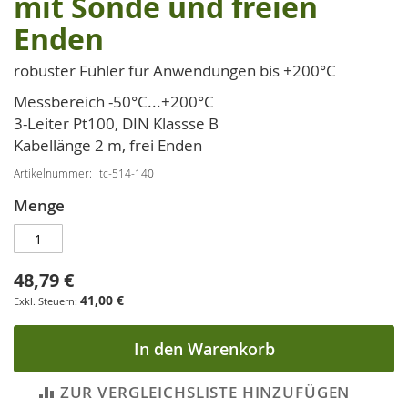
mit Sonde und freien
der
Enden
Bildgalerie
springen
robuster Fühler für Anwendungen bis +200°C
Messbereich -50°C...+200°C
3-Leiter Pt100, DIN Klassse B
Kabellänge 2 m, frei Enden
Artikelnummer
tc-514-140
Menge
48,79 €
41,00 €
In den Warenkorb
ZUR VERGLEICHSLISTE HINZUFÜGEN