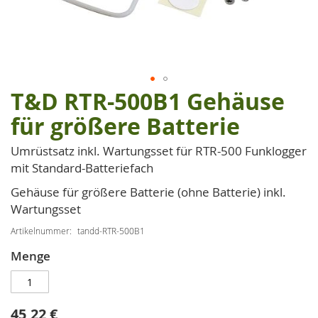
T&D RTR-500B1 Gehäuse
Zum
Anfang
für größere Batterie
der
Bildgalerie
Umrüstsatz inkl. Wartungsset für RTR-500 Funklogger
springen
mit Standard-Batteriefach
Gehäuse für größere Batterie (ohne Batterie) inkl.
Wartungsset
Artikelnummer
tandd-RTR-500B1
Menge
45,22 €