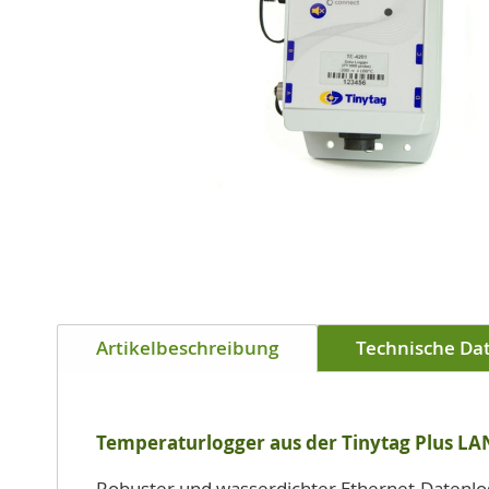
Zum
Anfang
Artikelbeschreibung
Technische Da
der
Bildgalerie
springen
Temperaturlogger aus der Tinytag Plus LA
Robuster und wasserdichter Ethernet-Datenlo