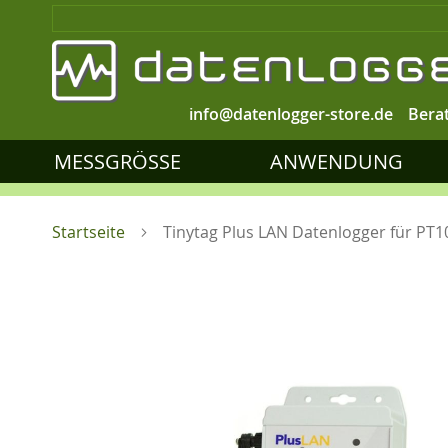
info@datenlogger-store.de
Bera
MESSGRÖSSE
ANWENDUNG
Startseite
Tinytag Plus LAN Datenlogger für PT1
Zum
Ende
der
Bildgalerie
springen