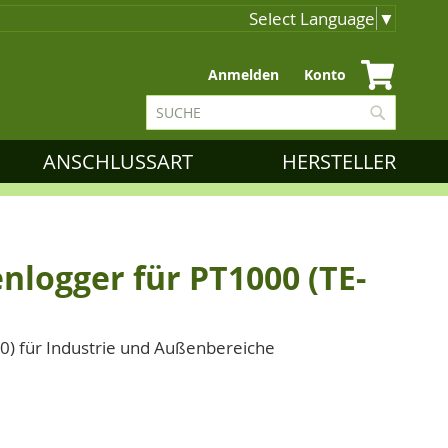
Select Language
▼
Zum
Anmelden
Konto
Inhalt
Suche
springen
Suche
ANSCHLUSSART
HERSTELLER
nlogger für PT1000 (TE-
0) für Industrie und Außenbereiche