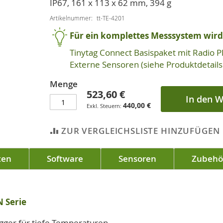
IP67, 161 x 113 x 62 mm, 394 g
Artikelnummer
tt-TE-4201
Für ein komplettes Messsystem wird 
Tinytag Connect Basispaket mit Radio 
Externe Sensoren (siehe Produktdetails 
Menge
523,60 €
In den 
440,00 €
ZUR VERGLEICHSLISTE HINZUFÜGEN
ten
Software
Sensoren
Zubehö
N Serie
gger für tiefe Temperaturen.