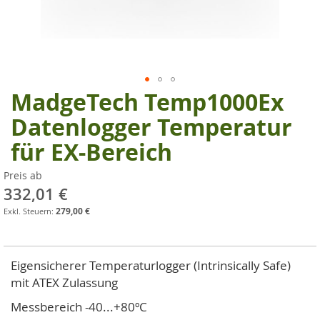
MadgeTech Temp1000Ex
Zum
Anfang
Datenlogger Temperatur
der
für EX-Bereich
Bildgalerie
springen
Preis ab
332,01 €
279,00 €
Eigensicherer Temperaturlogger (Intrinsically Safe)
mit ATEX Zulassung
Messbereich -40...+80ºC