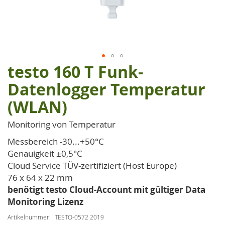
testo 160 T Funk-
Zum
Anfang
Datenlogger Temperatur
der
(WLAN)
Bildgalerie
springen
Monitoring von Temperatur
Messbereich -30...+50°C
Genauigkeit ±0,5°C
Cloud Service TÜV-zertifiziert (Host Europe)
76 x 64 x 22 mm
benötigt testo Cloud-Account mit gültiger Data
Monitoring Lizenz
Artikelnummer
TESTO-0572 2019