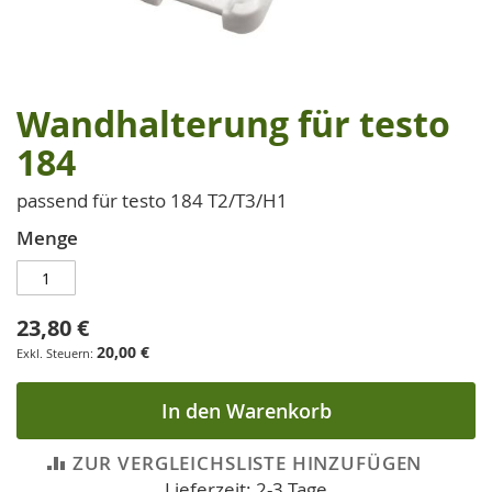
Wandhalterung für testo
Zum
Anfang
184
der
Bildgalerie
passend für testo 184 T2/T3/H1
springen
Menge
23,80 €
20,00 €
In den Warenkorb
ZUR VERGLEICHSLISTE HINZUFÜGEN
Lieferzeit: 2-3 Tage