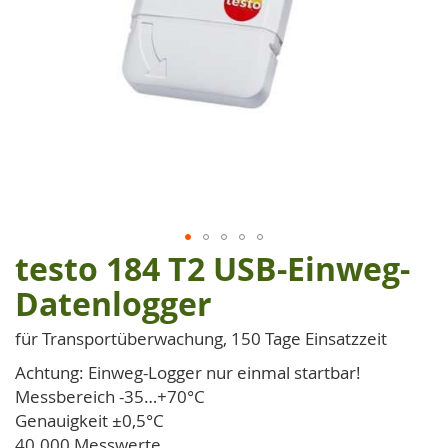
testo 184 T2 USB-Einweg-
Zum
Anfang
Datenlogger
der
Bildgalerie
für Transportüberwachung, 150 Tage Einsatzzeit
springen
Achtung: Einweg-Logger nur einmal startbar!
Messbereich -35…+70°C
Genauigkeit ±0,5°C
40.000 Messwerte