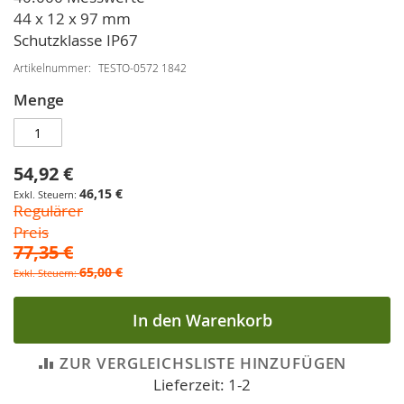
44 x 12 x 97 mm
Schutzklasse IP67
Artikelnummer
TESTO-0572 1842
Menge
54,92 €
Sonderpreis
46,15 €
Regulärer
Preis
77,35 €
65,00 €
In den Warenkorb
ZUR VERGLEICHSLISTE HINZUFÜGEN
Lieferzeit: 1-2