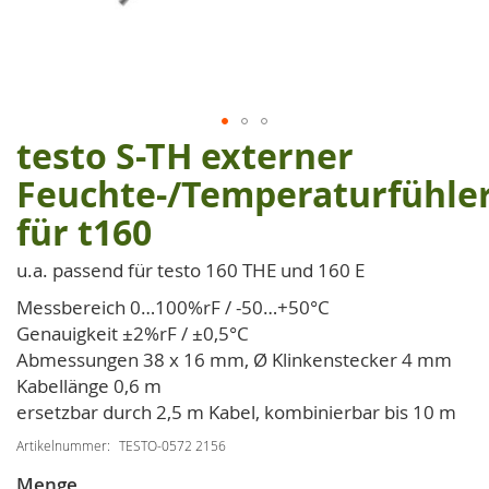
testo S-TH externer
Zum
Anfang
Feuchte-/Temperaturfühle
der
für t160
Bildgalerie
springen
u.a. passend für testo 160 THE und 160 E
Messbereich 0…100%rF / -50…+50°C
Genauigkeit ±2%rF / ±0,5°C
Abmessungen 38 x 16 mm, Ø Klinkenstecker 4 mm
Kabellänge 0,6 m
ersetzbar durch 2,5 m Kabel, kombinierbar bis 10 m
Artikelnummer
TESTO-0572 2156
Menge