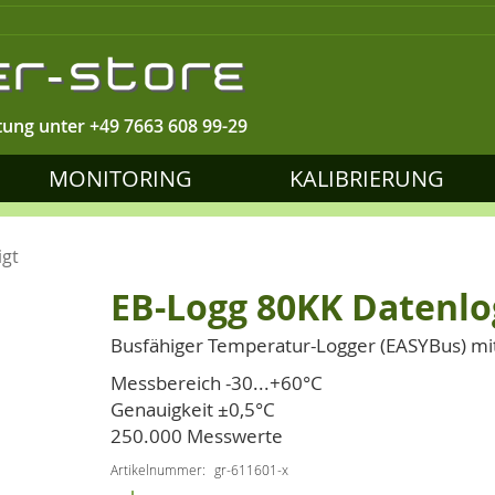
tung unter
+49 7663 608 99-29
MONITORING
KALIBRIERUNG
igt
EB-Logg 80KK Datenlo
Busfähiger Temperatur-Logger (EASYBus) mit
Messbereich -30...+60°C
Genauigkeit ±0,5°C
250.000 Messwerte
Artikelnummer
gr-611601-x