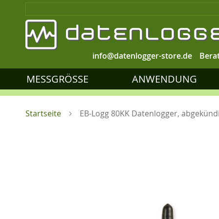
info@datenlogger-store.de
Bera
MESSGRÖSSE
ANWENDUNG
Startseite
EB-Logg 80KK Datenlogger, abgekünd
Zum
Ende
der
Bildgalerie
springen