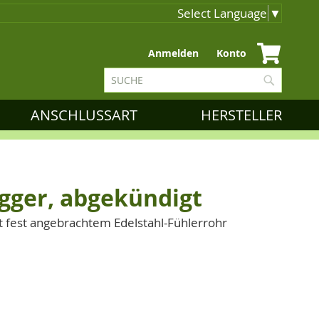
Select Language
▼
Zum
Anmelden
Konto
Inhalt
Suche
springen
Suche
ANSCHLUSSART
HERSTELLER
gger, abgekündigt
 fest angebrachtem Edelstahl-Fühlerrohr