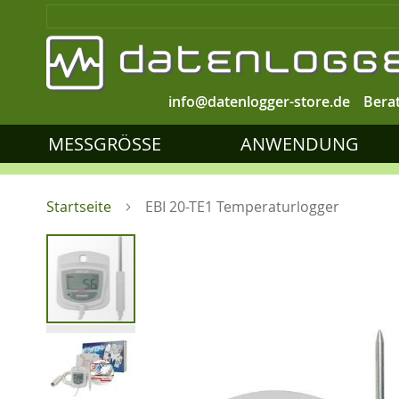
info@datenlogger-store.de
Bera
MESSGRÖSSE
ANWENDUNG
Startseite
EBI 20-TE1 Temperaturlogger
Zum
Ende
der
Bildgalerie
springen