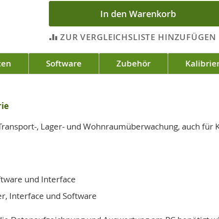
In den Warenkorb
ZUR VERGLEICHSLISTE HINZUFÜGEN
ten
Software
Zubehör
Kalibrie
rie
Transport-, Lager- und Wohnraumüberwachung, auch für Küh
ftware und Interface
er, Interface und Software