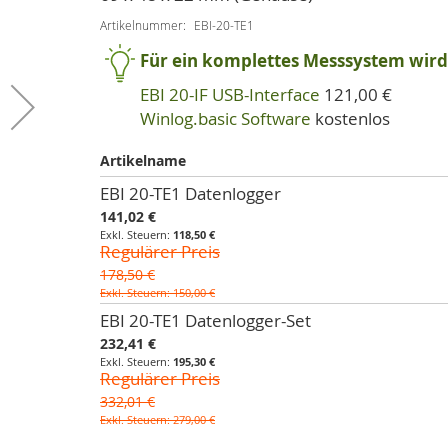
Artikelnummer
EBI-20-TE1
Für ein komplettes Messsystem wird 
EBI 20-IF USB-Interface
121,00 €
Winlog.basic Software
kostenlos
Artikelname
Artikel
EBI 20-TE1 Datenlogger
für
Sonderpreis
141,02 €
gruppiertes
118,50 €
Regulärer Preis
Produkt
178,50 €
150,00 €
EBI 20-TE1 Datenlogger-Set
Sonderpreis
232,41 €
195,30 €
Regulärer Preis
332,01 €
279,00 €