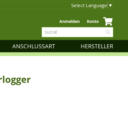
Select Language
▼
Zum
Anmelden
Konto
Inhalt
Suche
springen
Suche
ANSCHLUSSART
HERSTELLER
rlogger