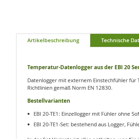
der
Bildgalerie
springen
Artikelbeschreibung
Technische Da
Temperatur-Datenlogger aus der EBI 20 Se
Datenlogger mit externem Einstechfühler für 
Richtlinien gemäß Norm EN 12830.
Bestellvarianten
EBI 20-TE1: Einzellogger mit Fühler ohne So
EBI 20-TE1-Set: bestehend aus Logger, Fühl