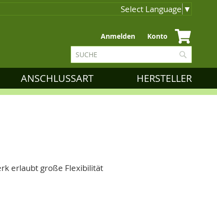
Select Language
▼
Zum
Anmelden
Konto
Inhalt
Suche
springen
Suche
ANSCHLUSSART
HERSTELLER
 erlaubt große Flexibilität