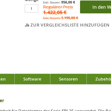
956,00 €
Regulärer Preis
In den 
1.422,05 €
1.195,00 €
ZUR VERGLEICHSLISTE HINZUFÜGEN
ten
Software
Sensoren
Zubehö
er
einheit für Datenlogger der Serie EBI 25 verwendet. Die B