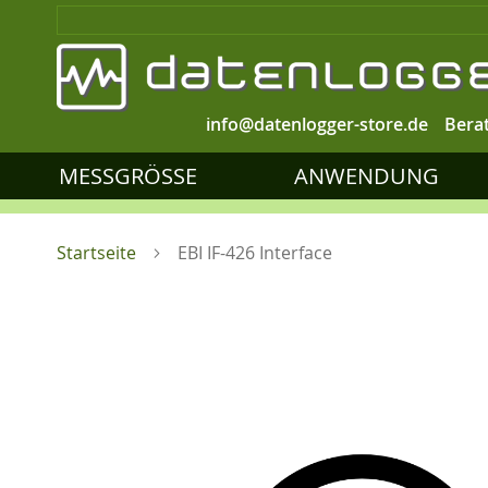
info@datenlogger-store.de
Bera
MESSGRÖSSE
ANWENDUNG
Startseite
EBI IF-426 Interface
Zum
Ende
der
Bildgalerie
springen