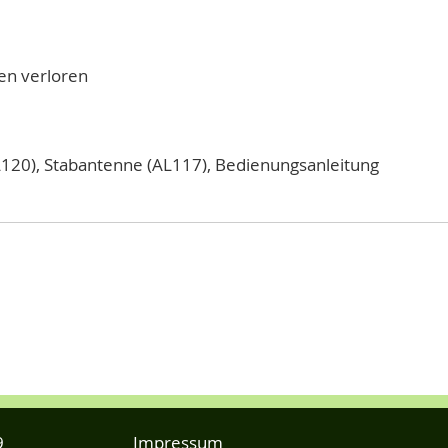
ten verloren
(AL120), Stabantenne (AL117), Bedienungsanleitung
9
Impressum