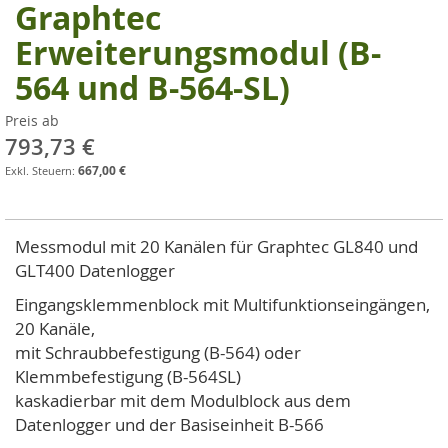
Graphtec
Zum
Anfang
Erweiterungsmodul (B-
der
564 und B-564-SL)
Bildgalerie
springen
Preis ab
793,73 €
667,00 €
Messmodul mit 20 Kanälen für Graphtec GL840 und
GLT400 Datenlogger
Eingangsklemmenblock mit Multifunktionseingängen,
20 Kanäle,
mit Schraubbefestigung (B-564) oder
Klemmbefestigung (B-564SL)
kaskadierbar mit dem Modulblock aus dem
Datenlogger und der Basiseinheit B-566