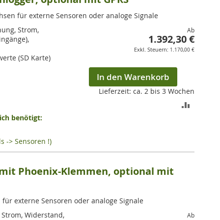
hsen für externe Sensoren oder analoge Signale
nung, Strom,
Ab
1.392,30 €
ingänge),
1.170,00 €
werte (SD Karte)
In den Warenkorb
Lieferzeit: ca. 2 bis 3 Wochen
ZUR
ch benötigt:
VERGLEI
HINZUF
s -> Sensoren !)
 mit Phoenix-Klemmen, optional mit
für externe Sensoren oder analoge Signale
 Strom, Widerstand,
Ab