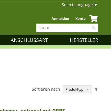
Select Language
▼
Zum
Anmelden
Konto
Inhalt
Suche
springen
Suche
ANSCHLUSSART
HERSTELLER
Abstei
Sortieren nach
sortie
nlogger, optional mit GPRS