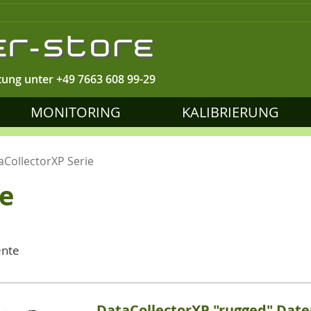
tung unter
+49 7663 608 99-29
MONITORING
KALIBRIERUNG
aCollectorXP Serie
ie
nte
DataCollectorXP "rugged" Date