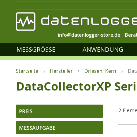
info@datenlogger-store.de
Bera
MESSGRÖSSE
ANWENDUNG
Startseite
Hersteller
Driesen+Kern
Dat
DataCollectorXP Ser
2
Eleme
PREIS
MESSAUFGABE