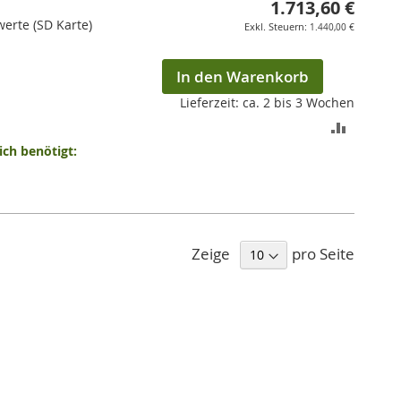
1.713,60 €
werte (SD Karte)
1.440,00 €
In den Warenkorb
Lieferzeit: ca. 2 bis 3 Wochen
ZUR
ch benötigt:
VERGLEI
HINZUF
Zeige
pro Seite