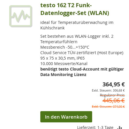
testo 162 T2 Funk-
Datenlogger-Set (WLAN)
ideal für Temperaturüberwachung im
Kühlschrank
Set bestehen aus WLAN-Logger inkl. 2
Temperaturfühlern
Messbereich -50...+150°C
Cloud Service TÜV-zertifiziert (Host Europe)
95 x 75 x 30,5 mm, IP65
10.000 Messwerte/Kanal
benötigt testo Cloud-Account mit gültiger
Data Monitoring Lizenz
364,95 €
So
306,68 €
Regulärer Preis
445,06 €
374,00 €
In den Warenkorb
ZU
Lieferzeit: 1-3 Tage