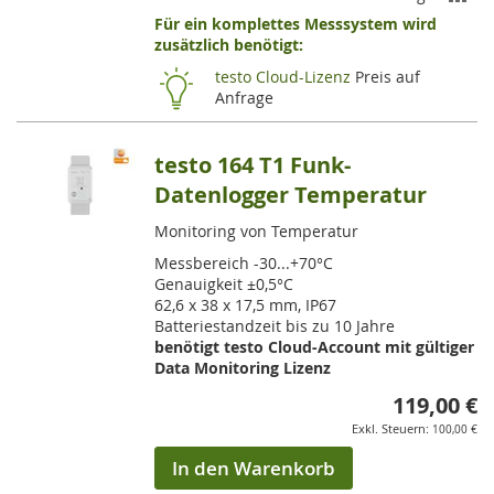
Für ein komplettes Messsystem wird
VE
zusätzlich benötigt:
HI
testo Cloud-Lizenz
Preis auf
Anfrage
testo 164 T1 Funk-
Datenlogger Temperatur
Monitoring von Temperatur
Messbereich -30...+70°C
Genauigkeit ±0,5°C
62,6 x 38 x 17,5 mm, IP67
Batteriestandzeit bis zu 10 Jahre
benötigt testo Cloud-Account mit gültiger
Data Monitoring Lizenz
119,00 €
100,00 €
In den Warenkorb