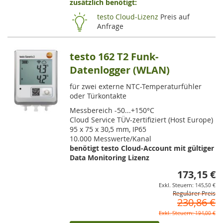
zusätzlich benötigt:
HI
testo Cloud-Lizenz
Preis auf
Anfrage
testo 162 T2 Funk-
Datenlogger (WLAN)
für zwei externe NTC-Temperaturfühler
oder Türkontakte
Messbereich -50...+150°C
Cloud Service TÜV-zertifiziert (Host Europe)
95 x 75 x 30,5 mm, IP65
10.000 Messwerte/Kanal
benötigt testo Cloud-Account mit gültiger
Data Monitoring Lizenz
173,15 €
So
145,50 €
Regulärer Preis
230,86 €
194,00 €