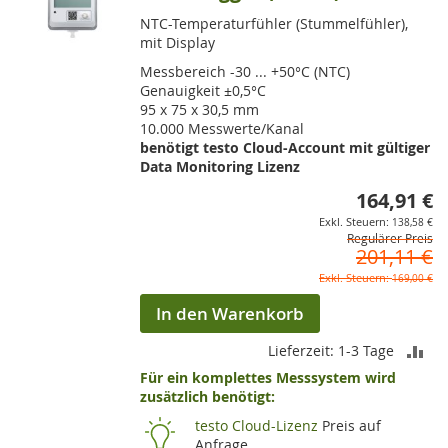
NTC-Temperaturfühler (Stummelfühler),
mit Display
Messbereich -30 ... +50°C (NTC)
Genauigkeit ±0,5°C
95 x 75 x 30,5 mm
10.000 Messwerte/Kanal
benötigt testo Cloud-Account mit gültiger
Data Monitoring Lizenz
164,91 €
So
138,58 €
Regulärer Preis
201,11 €
169,00 €
In den Warenkorb
ZU
Lieferzeit: 1-3 Tage
Für ein komplettes Messsystem wird
VE
zusätzlich benötigt:
HI
testo Cloud-Lizenz
Preis auf
Anfrage