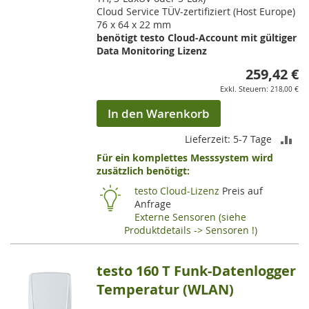
Cloud Service TÜV-zertifiziert (Host Europe)
76 x 64 x 22 mm
benötigt testo Cloud-Account mit gültiger
Data Monitoring Lizenz
259,42 €
218,00 €
In den Warenkorb
ZU
Lieferzeit: 5-7 Tage
Für ein komplettes Messsystem wird
VE
zusätzlich benötigt:
HI
testo Cloud-Lizenz
Preis auf
Anfrage
Externe Sensoren (siehe
Produktdetails -> Sensoren !)
testo 160 T Funk-Datenlogger
Temperatur (WLAN)