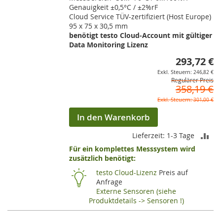
Genauigkeit ±0,5°C / ±2%rF
Cloud Service TÜV-zertifiziert (Host Europe)
95 x 75 x 30,5 mm
benötigt testo Cloud-Account mit gültiger
Data Monitoring Lizenz
293,72 €
So
246,82 €
Regulärer Preis
358,19 €
301,00 €
In den Warenkorb
ZU
Lieferzeit: 1-3 Tage
Für ein komplettes Messsystem wird
VE
zusätzlich benötigt:
HI
testo Cloud-Lizenz
Preis auf
Anfrage
Externe Sensoren (siehe
Produktdetails -> Sensoren !)