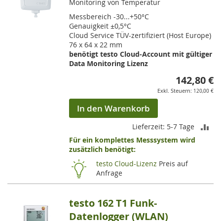
Monitoring von Temperatur
Messbereich -30...+50°C
Genauigkeit ±0,5°C
Cloud Service TÜV-zertifiziert (Host Europe)
76 x 64 x 22 mm
benötigt testo Cloud-Account mit gültiger
Data Monitoring Lizenz
142,80 €
120,00 €
In den Warenkorb
ZU
Lieferzeit: 5-7 Tage
Für ein komplettes Messsystem wird
VE
zusätzlich benötigt:
HI
testo Cloud-Lizenz
Preis auf
Anfrage
testo 162 T1 Funk-
Datenlogger (WLAN)