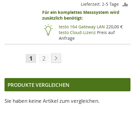
ZU
Lieferzeit: 2-5 Tage
Für ein komplettes Messsystem wird
VE
zusätzlich benötigt:
HI
testo 164 Gateway LAN
220,00 €
testo Cloud-Lizenz
Preis auf
Anfrage
Seite
Seite
Weiter
Sie
Seite
1
2
lesen
gerade
die
PRODUKTE VERGLEICHEN
Seite
Sie haben keine Artikel zum vergleichen.