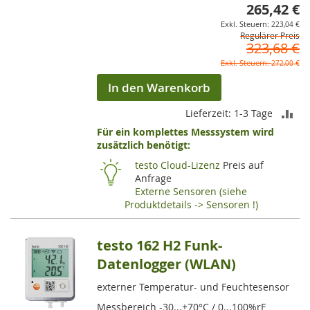
265,42 €
So
223,04 €
Regulärer Preis
323,68 €
272,00 €
In den Warenkorb
ZU
Lieferzeit: 1-3 Tage
Für ein komplettes Messsystem wird
VE
zusätzlich benötigt:
HI
testo Cloud-Lizenz
Preis auf
Anfrage
Externe Sensoren (siehe
Produktdetails -> Sensoren !)
testo 162 H2 Funk-
Datenlogger (WLAN)
externer Temperatur- und Feuchtesensor
Messbereich -30...+70°C / 0...100%rF