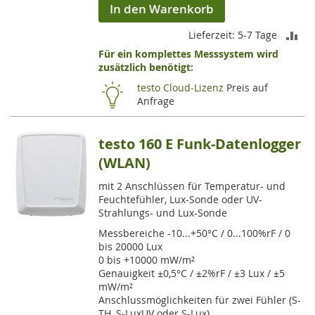
In den Warenkorb
ZU
Lieferzeit: 5-7 Tage
Für ein komplettes Messsystem wird
VE
zusätzlich benötigt:
HI
testo Cloud-Lizenz
Preis auf
Anfrage
testo 160 E Funk-Datenlogger
(WLAN)
mit 2 Anschlüssen für Temperatur- und
Feuchtefühler, Lux-Sonde oder UV-
Strahlungs- und Lux-Sonde
Messbereiche -10...+50°C / 0...100%rF / 0
bis 20000 Lux
0 bis +10000 mW/m²
Genauigkeit ±0,5°C / ±2%rF / ±3 Lux / ±5
mW/m²
Anschlussmöglichkeiten für zwei Fühler (S-
TH, S-LuxUV oder S-Lux)