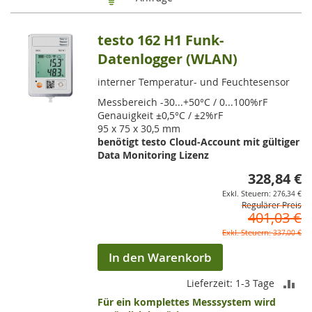
testo 162 H1 Funk-
Datenlogger (WLAN)
interner Temperatur- und Feuchtesensor
Messbereich -30...+50°C / 0...100%rF
Genauigkeit ±0,5°C / ±2%rF
95 x 75 x 30,5 mm
benötigt testo Cloud-Account mit gültiger
Data Monitoring Lizenz
328,84 €
So
276,34 €
Regulärer Preis
401,03 €
337,00 €
In den Warenkorb
ZU
Lieferzeit: 1-3 Tage
Für ein komplettes Messsystem wird
VE