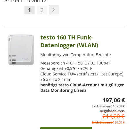
Artikel
1
-
10
von
12
Seite
Seite
Weiter
Sie
Seite
1
2
lesen
gerade
die
testo 160 TH Funk-
Seite
Datenlogger (WLAN)
Monitoring von Temperatur, Feuchte
Messbereich -10...+50°C / 0...100%rF
Genauigkeit ±0,5°C / ±2%rF
Cloud Service TÜV-zertifiziert (Host Europe)
76 x 64 x 22 mm
benötigt testo Cloud-Account mit gültiger
Data Monitoring Lizenz
197,06 €
So
165,60 €
Regulärer Preis
214,20 €
180,00 €