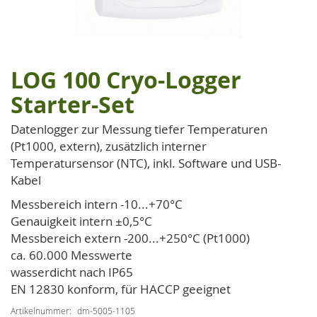
LOG 100 Cryo-Logger
Zum
Anfang
Starter-Set
der
Bildgalerie
Datenlogger zur Messung tiefer Temperaturen
springen
(Pt1000, extern), zusätzlich interner
Temperatursensor (NTC), inkl. Software und USB-
Kabel
Messbereich intern -10...+70°C
Genauigkeit intern ±0,5°C
Messbereich extern -200...+250°C (Pt1000)
ca. 60.000 Messwerte
wasserdicht nach IP65
EN 12830 konform, für HACCP geeignet
Artikelnummer
dm-5005-1105