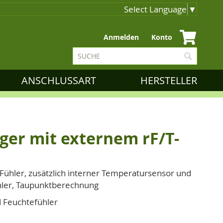
Select Language
▼
Zum
Anmelden
Konto
Inhalt
Suche
springen
Suche
ANSCHLUSSART
HERSTELLER
ger mit externem rF/T-
ühler, zusätzlich interner Temperatursensor und
hler, Taupunktberechnung
 Feuchtefühler