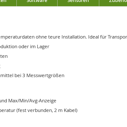
ten
Software
Sensoren
Zubehö
mperaturdaten ohne teure Installation. Ideal für Transpo
oduktion oder im Lager
tten
g
mittel bei 3 Messwertgrößen
und Max/Min/Avg-Anzeige
eratur (fest verbunden, 2 m Kabel)