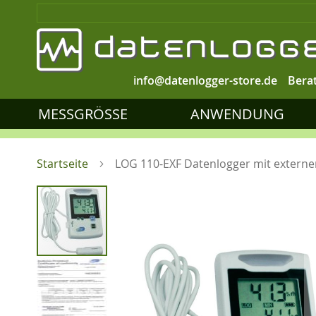
info@datenlogger-store.de
Bera
MESSGRÖSSE
ANWENDUNG
Startseite
LOG 110-EXF Datenlogger mit externe
Zum
Ende
der
Bildgalerie
springen