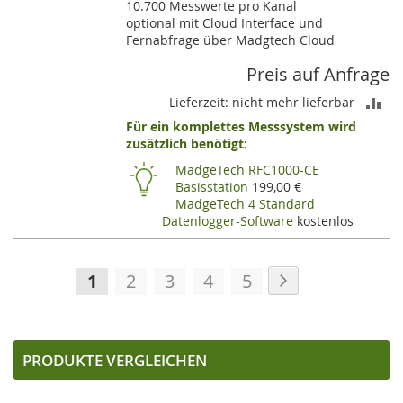
10.700 Messwerte pro Kanal
optional mit Cloud Interface und
Fernabfrage über Madgtech Cloud
Preis auf Anfrage
ZU
Lieferzeit: nicht mehr lieferbar
Für ein komplettes Messsystem wird
VE
zusätzlich benötigt:
HI
MadgeTech RFC1000-CE
Basisstation
199,00 €
MadgeTech 4 Standard
Datenlogger-Software
kostenlos
Seite
Seite
Weiter
Sie
Seite
Seite
Seite
Seite
1
2
3
4
5
lesen
gerade
die
PRODUKTE VERGLEICHEN
Seite