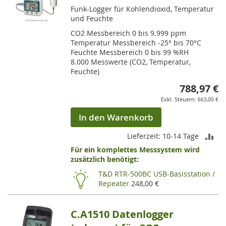
Funk-Logger für Kohlendioxid, Temperatur
und Feuchte
CO2 Messbereich 0 bis 9.999 ppm
Temperatur Messbereich -25° bis 70°C
Feuchte Messbereich 0 bis 99 %RH
8.000 Messwerte (CO2, Temperatur,
Feuchte)
788,97 €
663,00 €
In den Warenkorb
ZU
Lieferzeit: 10-14 Tage
Für ein komplettes Messsystem wird
VE
zusätzlich benötigt:
HI
T&D RTR-500BC USB-Basisstation /
Repeater
248,00 €
C.A1510 Datenlogger