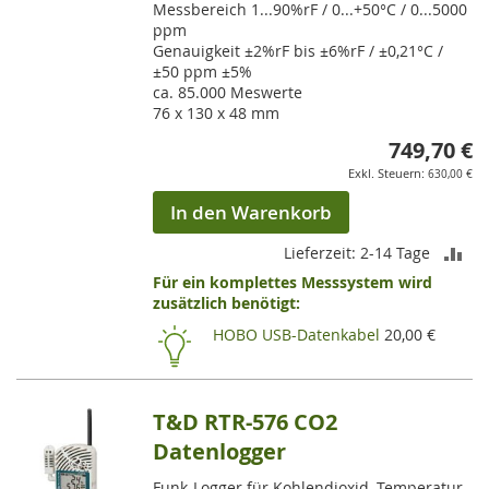
Messbereich 1...90%rF / 0...+50°C / 0...5000
ppm
Genauigkeit ±2%rF bis ±6%rF / ±0,21°C /
±50 ppm ±5%
ca. 85.000 Meswerte
76 x 130 x 48 mm
749,70 €
630,00 €
In den Warenkorb
ZU
Lieferzeit: 2-14 Tage
Für ein komplettes Messsystem wird
VE
zusätzlich benötigt:
HI
HOBO USB-Datenkabel
20,00 €
T&D RTR-576 CO2
Datenlogger
Funk-Logger für Kohlendioxid, Temperatur