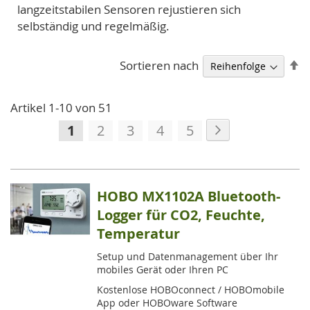
langzeitstabilen Sensoren rejustieren sich
selbständig und regelmäßig.
A
Sortieren nach
so
Artikel
1
-
10
von
51
Seite
Seite
Weiter
Sie
Seite
Seite
Seite
Seite
1
2
3
4
5
lesen
gerade
die
HOBO MX1102A Bluetooth-
Seite
Logger für CO2, Feuchte,
Temperatur
Setup und Datenmanagement über Ihr
mobiles Gerät oder Ihren PC
Kostenlose HOBOconnect / HOBOmobile
App oder HOBOware Software