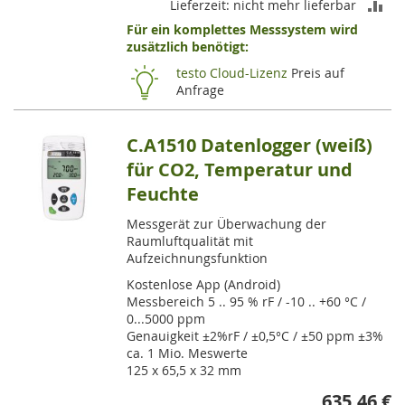
ZU
Lieferzeit: nicht mehr lieferbar
Für ein komplettes Messsystem wird
VE
zusätzlich benötigt:
HI
testo Cloud-Lizenz
Preis auf
Anfrage
C.A1510 Datenlogger (weiß)
für CO2, Temperatur und
Feuchte
Messgerät zur Überwachung der
Raumluftqualität mit
Aufzeichnungsfunktion
Kostenlose App (Android)
Messbereich 5 .. 95 % rF / -10 .. +60 °C /
0...5000 ppm
Genauigkeit ±2%rF / ±0,5°C / ±50 ppm ±3%
ca. 1 Mio. Meswerte
125 x 65,5 x 32 mm
635,46 €