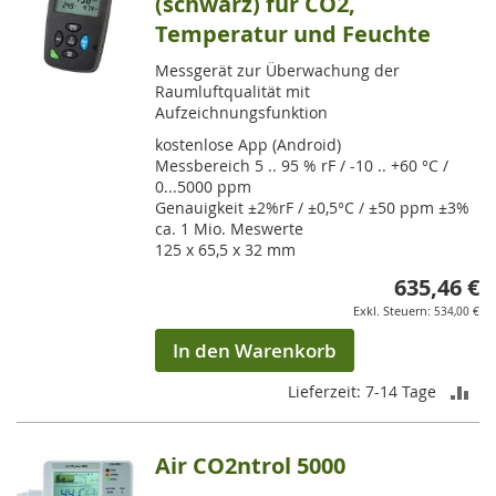
(schwarz) für CO2,
Temperatur und Feuchte
Messgerät zur Überwachung der
Raumluftqualität mit
Aufzeichnungsfunktion
kostenlose App (Android)
Messbereich 5 .. 95 % rF / -10 .. +60 °C /
0...5000 ppm
Genauigkeit ±2%rF / ±0,5°C / ±50 ppm ±3%
ca. 1 Mio. Meswerte
125 x 65,5 x 32 mm
635,46 €
534,00 €
In den Warenkorb
ZU
Lieferzeit: 7-14 Tage
VE
Air CO2ntrol 5000
HI