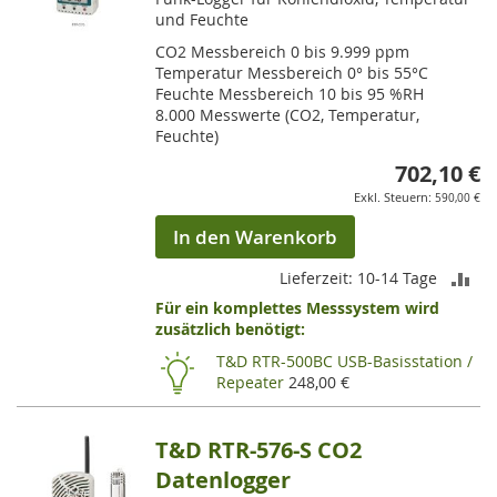
und Feuchte
CO2 Messbereich 0 bis 9.999 ppm
Temperatur Messbereich 0° bis 55°C
Feuchte Messbereich 10 bis 95 %RH
8.000 Messwerte (CO2, Temperatur,
Feuchte)
702,10 €
590,00 €
In den Warenkorb
ZU
Lieferzeit: 10-14 Tage
Für ein komplettes Messsystem wird
VE
zusätzlich benötigt:
HI
T&D RTR-500BC USB-Basisstation /
Repeater
248,00 €
T&D RTR-576-S CO2
Datenlogger