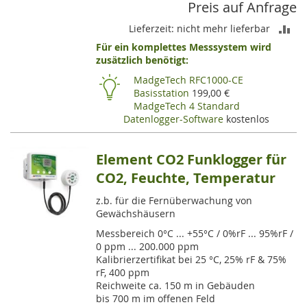
Preis auf Anfrage
ZU
Lieferzeit: nicht mehr lieferbar
Für ein komplettes Messsystem wird
VE
zusätzlich benötigt:
HI
MadgeTech RFC1000-CE
Basisstation
199,00 €
MadgeTech 4 Standard
Datenlogger-Software
kostenlos
Element CO2 Funklogger für
CO2, Feuchte, Temperatur
z.b. für die Fernüberwachung von
Gewächshäusern
Messbereich 0°C ... +55°C / 0%rF ... 95%rF /
0 ppm ... 200.000 ppm
Kalibrierzertifikat bei 25 °C, 25% rF & 75%
rF, 400 ppm
Reichweite ca. 150 m in Gebäuden
bis 700 m im offenen Feld