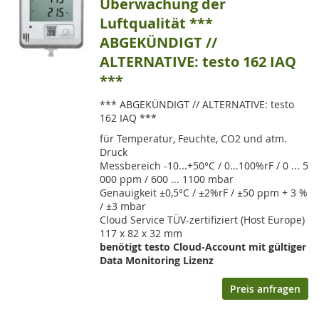
Überwachung der
Luftqualität ***
ABGEKÜNDIGT //
ALTERNATIVE: testo 162 IAQ
***
*** ABGEKÜNDIGT // ALTERNATIVE: testo
162 IAQ ***
für Temperatur, Feuchte, CO2 und atm.
Druck
Messbereich -10...+50°C / 0...100%rF / 0 ... 5
000 ppm / 600 ... 1100 mbar
Genauigkeit ±0,5°C / ±2%rF / ±50 ppm + 3 %
/ ±3 mbar
Cloud Service TÜV-zertifiziert (Host Europe)
117 x 82 x 32 mm
benötigt testo Cloud-Account mit gültiger
Data Monitoring Lizenz
Preis anfragen