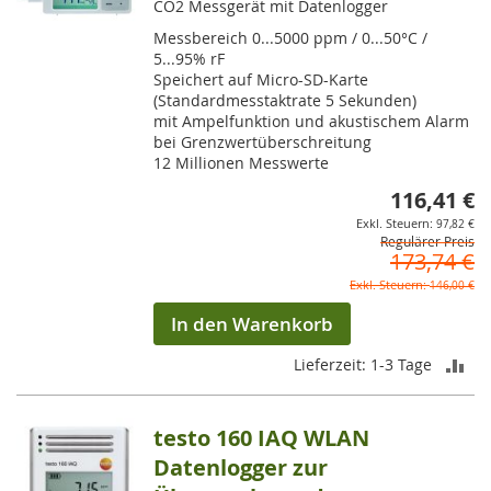
CO2 Messgerät mit Datenlogger
Messbereich 0...5000 ppm / 0...50°C /
5...95% rF
Speichert auf Micro-SD-Karte
(Standardmesstaktrate 5 Sekunden)
mit Ampelfunktion und akustischem Alarm
bei Grenzwertüberschreitung
12 Millionen Messwerte
116,41 €
So
97,82 €
Regulärer Preis
173,74 €
146,00 €
In den Warenkorb
ZU
Lieferzeit: 1-3 Tage
VE
testo 160 IAQ WLAN
HI
Datenlogger zur