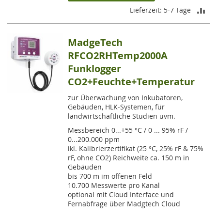
ZU
Lieferzeit: 5-7 Tage
VE
MadgeTech
HI
RFCO2RHTemp2000A
Funklogger
CO2+Feuchte+Temperatur
zur Überwachung von Inkubatoren,
Gebäuden, HLK-Systemen, für
landwirtschaftliche Studien uvm.
Messbereich 0...+55 °C / 0 ... 95% rF /
0...200.000 ppm
ikl. Kalibrierzertifikat (25 °C, 25% rF & 75%
rF, ohne CO2) Reichweite ca. 150 m in
Gebäuden
bis 700 m im offenen Feld
10.700 Messwerte pro Kanal
optional mit Cloud Interface und
Fernabfrage über Madgtech Cloud