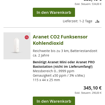
534,00 €
In den Warenkorb
ZU
Lieferzeit: 1-2 Tage
VE
Aranet CO2 Funksensor
HI
Kohlendioxid
Reichweite bis zu 3 km, Batteriestandzeit
ca. 2 Jahre
Benötigt Aranet Mini oder Aranet PRO
Basisstation (nicht im Lieferumfang!)
Messbereich 0...9999 ppm
Genauigkeit ±50 ppm / 3% v.Mw.)
115 x 44 x 25 mm
345,10 €
290,00 €
In den Warenkorb