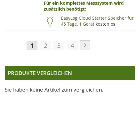
Für ein komplettes Messsystem wird
VERGLEI
VE
zusätzlich benötigt:
HINZUF
HI
EasyLog Cloud Starter Speicher für
45 Tage, 1 Gerät
kostenlos
Seite
Seite
Weiter
Sie
Seite
Seite
Seite
1
2
3
4
lesen
gerade
die
PRODUKTE VERGLEICHEN
Seite
Sie haben keine Artikel zum vergleichen.