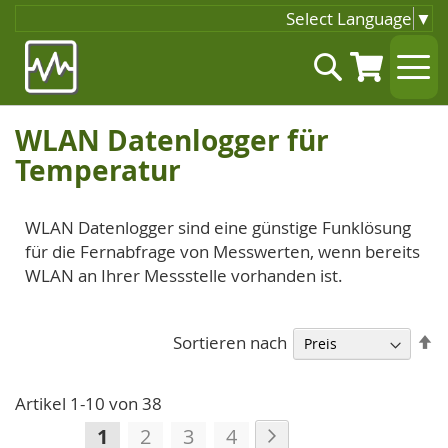
Select Language
▼
Zum
Suche
Inhalt
springen
WLAN Datenlogger für
Temperatur
WLAN Datenlogger sind eine günstige Funklösung
für die Fernabfrage von Messwerten, wenn bereits
WLAN an Ihrer Messstelle vorhanden ist.
A
Sortieren nach
so
Artikel
1
-
10
von
38
Seite
Seite
Weiter
Sie
Seite
Seite
Seite
1
2
3
4