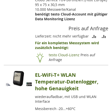
95 x 75 x 30,5 mm
10.000 Messwerte/Kanal
benötigt testo Cloud-Account mit gültiger
Data Monitoring Lizenz
Preis auf Anfrage
ZUR
ZU
Lieferzeit: nicht mehr verfügbar
Für ein komplettes Messsystem wird
VERGLEI
VE
zusätzlich benötigt:
HINZUF
HI
testo Cloud-Lizenz
Preis auf
Anfrage
EL-WiFi-T+ WLAN
Temperatur-Datenlogger,
hohe Genauigkeit
wiederaufladbar, mit USB und WLAN
Interface
Messbereich -20...+60°C