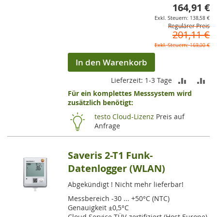
164,91 €
So
138,58 €
Regulärer Preis
201,11 €
169,00 €
In den Warenkorb
ZUR
ZU
Lieferzeit: 1-3 Tage
Für ein komplettes Messsystem wird
VERGLEI
VE
zusätzlich benötigt:
HINZUF
HI
testo Cloud-Lizenz
Preis auf
Anfrage
Saveris 2-T1 Funk-
Datenlogger (WLAN)
Abgekündigt ! Nicht mehr lieferbar!
Messbereich -30 ... +50°C (NTC)
Genauigkeit ±0,5°C
Cloud Service TÜV-zertifiziert (Host Europe)