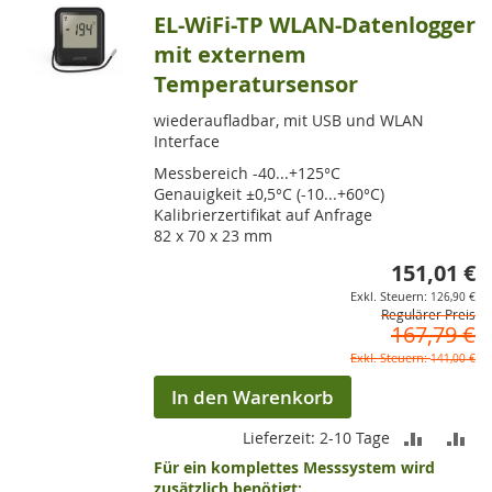
EL-WiFi-TP WLAN-Datenlogger
mit externem
Temperatursensor
wiederaufladbar, mit USB und WLAN
Interface
Messbereich -40...+125°C
Genauigkeit ±0,5°C (-10...+60°C)
Kalibrierzertifikat auf Anfrage
82 x 70 x 23 mm
151,01 €
So
126,90 €
Regulärer Preis
167,79 €
141,00 €
In den Warenkorb
ZUR
ZU
Lieferzeit: 2-10 Tage
Für ein komplettes Messsystem wird
VERGLEI
VE
zusätzlich benötigt: