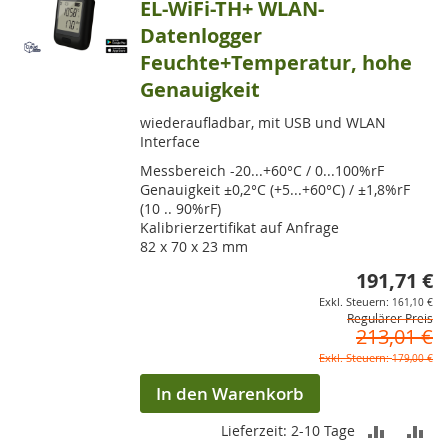
EL-WiFi-TH+ WLAN-
Datenlogger
Feuchte+Temperatur, hohe
Genauigkeit
wiederaufladbar, mit USB und WLAN
Interface
Messbereich -20...+60°C / 0...100%rF
Genauigkeit ±0,2°C (+5...+60°C) / ±1,8%rF
(10 .. 90%rF)
Kalibrierzertifikat auf Anfrage
82 x 70 x 23 mm
191,71 €
So
161,10 €
Regulärer Preis
213,01 €
179,00 €
In den Warenkorb
ZUR
ZU
Lieferzeit: 2-10 Tage