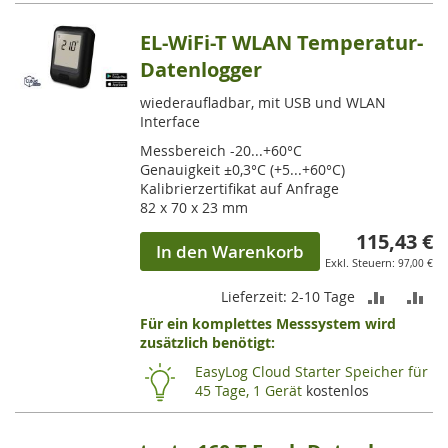
EL-WiFi-T WLAN Temperatur-
Datenlogger
wiederaufladbar, mit USB und WLAN
Interface
Messbereich -20...+60°C
Genauigkeit ±0,3°C (+5...+60°C)
Kalibrierzertifikat auf Anfrage
82 x 70 x 23 mm
115,43 €
In den Warenkorb
97,00 €
ZUR
ZU
Lieferzeit: 2-10 Tage
Für ein komplettes Messsystem wird
VERGLEI
VE
zusätzlich benötigt:
HINZUF
HI
EasyLog Cloud Starter Speicher für
45 Tage, 1 Gerät
kostenlos