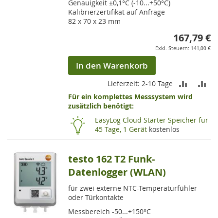
Genauigkeit ±0,1°C (-10...+50°C)
Kalibrierzertifikat auf Anfrage
82 x 70 x 23 mm
167,79 €
141,00 €
In den Warenkorb
ZUR
ZU
Lieferzeit: 2-10 Tage
Für ein komplettes Messsystem wird
VERGLEI
VE
zusätzlich benötigt:
HINZUF
HI
EasyLog Cloud Starter Speicher für
45 Tage, 1 Gerät
kostenlos
testo 162 T2 Funk-
Datenlogger (WLAN)
für zwei externe NTC-Temperaturfühler
oder Türkontakte
Messbereich -50...+150°C