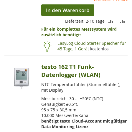
In den Warenkorb
ZUR
ZU
Lieferzeit: 2-10 Tage
Für ein komplettes Messsystem wird
VERGLEI
VE
zusätzlich benötigt:
HINZUF
HI
EasyLog Cloud Starter Speicher für
45 Tage, 1 Gerät
kostenlos
testo 162 T1 Funk-
Datenlogger (WLAN)
NTC-Temperaturfühler (Stummelfühler),
mit Display
Messbereich -30 ... +50°C (NTC)
Genauigkeit ±0,5°C
95 x 75 x 30,5 mm
10.000 Messwerte/Kanal
benötigt testo Cloud-Account mit gültiger
Data Monitoring Lizenz