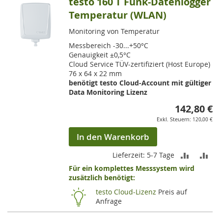
testo 160 T Funk-Datenlogger
Temperatur (WLAN)
Monitoring von Temperatur
Messbereich -30...+50°C
Genauigkeit ±0,5°C
Cloud Service TÜV-zertifiziert (Host Europe)
76 x 64 x 22 mm
benötigt testo Cloud-Account mit gültiger
Data Monitoring Lizenz
142,80 €
120,00 €
In den Warenkorb
ZUR
ZU
Lieferzeit: 5-7 Tage
Für ein komplettes Messsystem wird
VERGLEI
VE
zusätzlich benötigt:
HINZUF
HI
testo Cloud-Lizenz
Preis auf
Anfrage