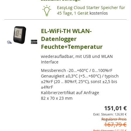
HINZUF
HI
EasyLog Cloud Starter Speicher für
45 Tage, 1 Gerät
kostenlos
EL-WiFi-TH WLAN-
Datenlogger
Feuchte+Temperatur
wiederaufladbar, mit USB und WLAN
Interface
Messbereich -20...+60°C / 0...100%rF
Genauigkeit ±0,3°C (+5...+60°C) / typisch
±2%rF (20 .. 80%rF, 25°C), sonst ±2,5 bis
±4%rF
Kalibrierzertifikat auf Anfrage
82 x 70 x 23 mm
151,01 €
So
126,90 €
Regulärer Preis
167,79 €
141,00 €