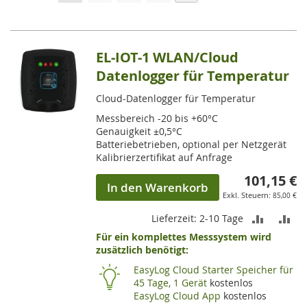
lesen
gerade
die
EL-IOT-1 WLAN/Cloud
Seite
Datenlogger für Temperatur
Cloud-Datenlogger für Temperatur
Messbereich -20 bis +60°C
Genauigkeit ±0,5°C
Batteriebetrieben, optional per Netzgerät
Kalibrierzertifikat auf Anfrage
101,15 €
In den Warenkorb
85,00 €
ZUR
ZU
Lieferzeit: 2-10 Tage
Für ein komplettes Messsystem wird
VERGLEI
VE
zusätzlich benötigt:
HINZUF
HI
EasyLog Cloud Starter Speicher für
45 Tage, 1 Gerät
kostenlos
EasyLog Cloud App
kostenlos