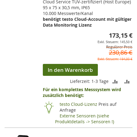
Cloud Service TÜV-zertifiziert (Host Europe)
95 x 75 x 30,5 mm, IP65
10.000 Messwerte/Kanal
benötigt testo Cloud-Account mit gültiger
Data Monitoring Lizenz
173,15 €
So
145,50 €
Regulärer Preis
230,86 €
194,00 €
In den Warenkorb
ZUR
ZU
Lieferzeit: 1-3 Tage
Für ein komplettes Messsystem wird
VERGLEI
VE
zusätzlich benötigt:
HINZUF
HI
testo Cloud-Lizenz
Preis auf
Anfrage
Externe Sensoren (siehe
Produktdetails -> Sensoren !)