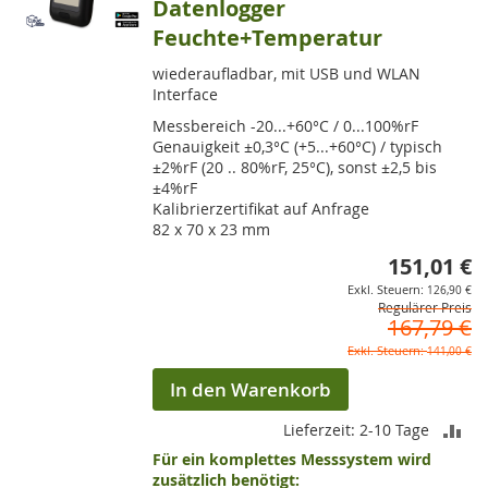
Datenlogger
Feuchte+Temperatur
wiederaufladbar, mit USB und WLAN
Interface
Messbereich -20...+60°C / 0...100%rF
Genauigkeit ±0,3°C (+5...+60°C) / typisch
±2%rF (20 .. 80%rF, 25°C), sonst ±2,5 bis
±4%rF
Kalibrierzertifikat auf Anfrage
82 x 70 x 23 mm
151,01 €
So
126,90 €
Regulärer Preis
167,79 €
141,00 €
In den Warenkorb
ZU
Lieferzeit: 2-10 Tage
Für ein komplettes Messsystem wird
VE
zusätzlich benötigt: