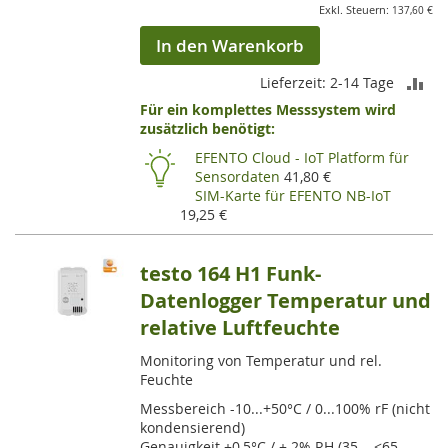
137,60 €
In den Warenkorb
ZU
Lieferzeit: 2-14 Tage
Für ein komplettes Messsystem wird
VE
zusätzlich benötigt:
HI
EFENTO Cloud - IoT Platform für
Sensordaten
41,80 €
SIM-Karte für EFENTO NB-IoT
19,25 €
testo 164 H1 Funk-
Datenlogger Temperatur und
relative Luftfeuchte
Monitoring von Temperatur und rel.
Feuchte
Messbereich -10...+50°C / 0...100% rF (nicht
kondensierend)
Genauigkeit ±0,5°C / ± 2% RH (35 .. <65