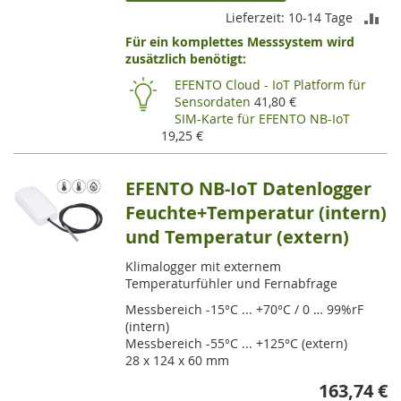
ZU
Lieferzeit: 10-14 Tage
Für ein komplettes Messsystem wird
VE
zusätzlich benötigt:
HI
EFENTO Cloud - IoT Platform für
Sensordaten
41,80 €
SIM-Karte für EFENTO NB-IoT
19,25 €
EFENTO NB-IoT Datenlogger
Feuchte+Temperatur (intern)
und Temperatur (extern)
Klimalogger mit externem
Temperaturfühler und Fernabfrage
Messbereich -15°C ... +70°C / 0 … 99%rF
(intern)
Messbereich -55°C ... +125°C (extern)
28 x 124 x 60 mm
163,74 €