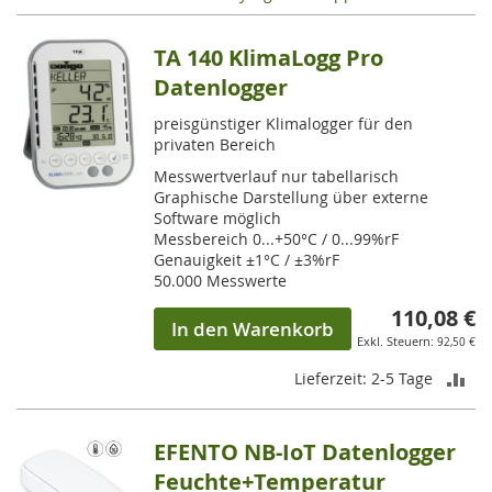
TA 140 KlimaLogg Pro
Datenlogger
preisgünstiger Klimalogger für den
privaten Bereich
Messwertverlauf nur tabellarisch
Graphische Darstellung über externe
Software möglich
Messbereich 0...+50°C / 0...99%rF
Genauigkeit ±1°C / ±3%rF
50.000 Messwerte
110,08 €
In den Warenkorb
92,50 €
ZU
Lieferzeit: 2-5 Tage
VE
EFENTO NB-IoT Datenlogger
HI
Feuchte+Temperatur