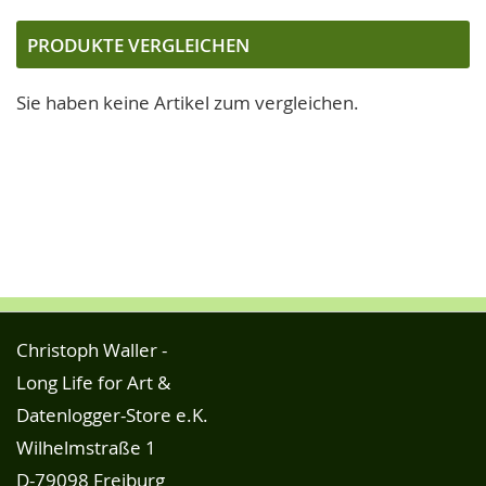
gerade
die
PRODUKTE VERGLEICHEN
Seite
Sie haben keine Artikel zum vergleichen.
Christoph Waller -
Long Life for Art &
Datenlogger-Store e.K.
Wilhelmstraße 1
D-79098 Freiburg