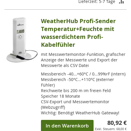
ZU
Lieferzeit: 5-7 Tage
VE
WeatherHub Profi-Sender
HI
Temperatur+Feuchte mit
wasserdichtem Profi-
Kabelfühler
mit Messwertemonitor-Funktion, grafischer
Anzeige der Messwerte und Export der
Messwerte als CSV Datei
Messbereich -40...+60°C / 0...99%rF (intern)
Messbereich -50°C...+110°C (externer
Fühler)
Reichweite bis 200 m im freien Feld
Speicher 18 Monate
CSV-Export und Messwertemonitor
(Webzugriff)
Wichtig: Benötigt WeatherHub Gateway!
80,92 €
In den Warenkorb
68,00 €