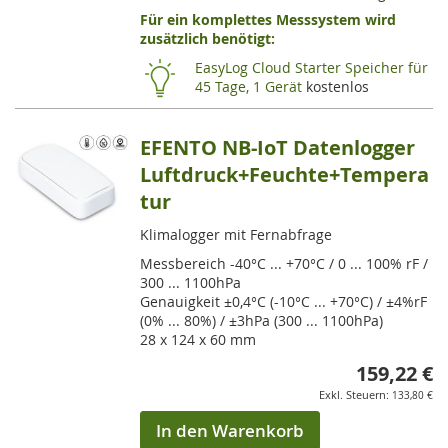
Für ein komplettes Messsystem wird
VE
zusätzlich benötigt:
HI
EasyLog Cloud Starter Speicher für
45 Tage, 1 Gerät
kostenlos
EFENTO NB-IoT Datenlogger
Luftdruck+Feuchte+Tempera
tur
Klimalogger mit Fernabfrage
Messbereich -40°C ... +70°C / 0 ... 100% rF /
300 ... 1100hPa
Genauigkeit ±0,4°C (-10°C ... +70°C) / ±4%rF
(0% ... 80%) / ±3hPa (300 ... 1100hPa)
28 x 124 x 60 mm
159,22 €
133,80 €
In den Warenkorb