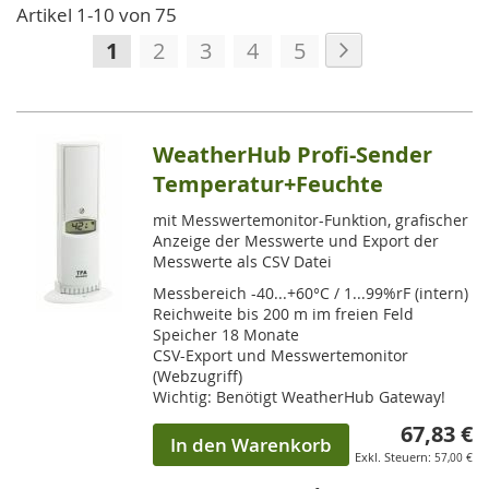
Artikel
1
-
10
von
75
Seite
Seite
Weiter
Sie
Seite
Seite
Seite
Seite
1
2
3
4
5
lesen
gerade
die
WeatherHub Profi-Sender
Seite
Temperatur+Feuchte
mit Messwertemonitor-Funktion, grafischer
Anzeige der Messwerte und Export der
Messwerte als CSV Datei
Messbereich -40...+60°C / 1...99%rF (intern)
Reichweite bis 200 m im freien Feld
Speicher 18 Monate
CSV-Export und Messwertemonitor
(Webzugriff)
Wichtig: Benötigt WeatherHub Gateway!
67,83 €
In den Warenkorb
57,00 €