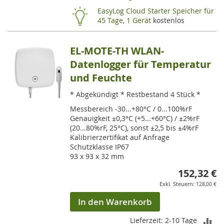
HI
EasyLog Cloud Starter Speicher für
45 Tage, 1 Gerät
kostenlos
EL-MOTE-TH WLAN-
Datenlogger für Temperatur
und Feuchte
* Abgekündigt * Restbestand 4 Stück *
Messbereich -30...+80°C / 0...100%rF
Genauigkeit ±0,3°C (+5...+60°C) / ±2%rF
(20...80%rF, 25°C), sonst ±2,5 bis ±4%rF
Kalibrierzertifikat auf Anfrage
Schutzklasse IP67
93 x 93 x 32 mm
152,32 €
128,00 €
In den Warenkorb
ZU
Lieferzeit: 2-10 Tage