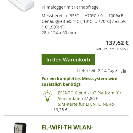
Klimalogger mit Fernabfrage
Messbereich -35°C ... +70°C / 0 … 100%rF
Genauigkeit ±0.4°C (-10°C ... +70°C) / ±2,5%
(10...90%rF)
28 x 124 x 60 mm
137,62 €
115,65 €
In den Warenkorb
ZU
Lieferzeit: 2-14 Tage
Für ein komplettes Messsystem wird
VE
zusätzlich benötigt:
HI
EFENTO Cloud - IoT Platform für
Sensordaten
41,80 €
SIM-Karte für EFENTO NB-IoT
19,25 €
EL-WiFi-TH WLAN-