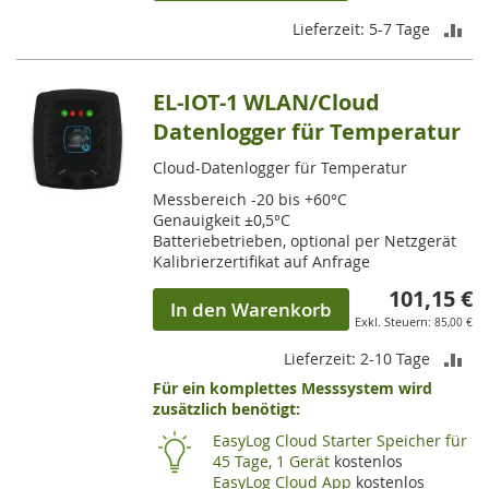
ZU
Lieferzeit: 5-7 Tage
VE
EL-IOT-1 WLAN/Cloud
HI
Datenlogger für Temperatur
Cloud-Datenlogger für Temperatur
Messbereich -20 bis +60°C
Genauigkeit ±0,5°C
Batteriebetrieben, optional per Netzgerät
Kalibrierzertifikat auf Anfrage
101,15 €
In den Warenkorb
85,00 €
ZU
Lieferzeit: 2-10 Tage
Für ein komplettes Messsystem wird
VE
zusätzlich benötigt:
HI
EasyLog Cloud Starter Speicher für
45 Tage, 1 Gerät
kostenlos
EasyLog Cloud App
kostenlos