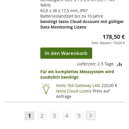
%RH)
62,6 x 38 x 17,5 mm, IP67
Batteriestandzeit bis zu 10 Jahre
benötigt testo Cloud-Account mit gültiger
Data Monitoring Lizenz
178,50 €
150,00 €
In den Warenkorb
ZU
Lieferzeit: 2-5 Tage
Für ein komplettes Messsystem wird
VE
zusätzlich benötigt:
HI
testo 164 Gateway LAN
220,00 €
testo Cloud-Lizenz
Preis auf
Anfrage
Seite
Seite
Weiter
Sie
Seite
Seite
Seite
Seite
1
2
3
4
5
lesen