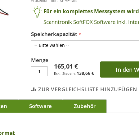
Artikelnummer
st-MF-MINI
Für ein komplettes Messsystem wird 
Scanntronik SoftFOX Software inkl. Inte
Speicherkapazität
Menge
165,01 €
In den 
138,66 €
ZUR VERGLEICHSLISTE HINZUFÜGEN
ten
Software
Zubehör
format