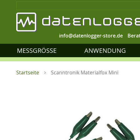
info@datenlogger-store.de
Bera
MESSGRÖSSE
ANWENDUNG
Startseite
Scanntronik Materialfox Mini
Zum
Ende
der
Bildgalerie
springen