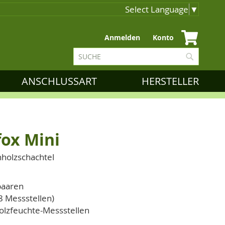
Select Language
▼
Zum
Anmelden
Konto
Inhalt
Suche
springen
Suche
ANSCHLUSSART
HERSTELLER
fox Mini
hholzschachtel
paaren
8 Messstellen)
Holzfeuchte-Messstellen