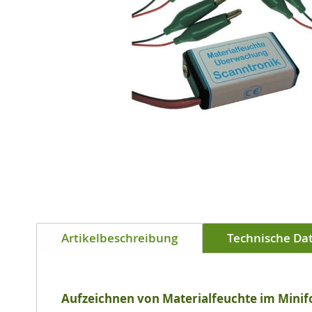
Zum
Anfang
der
Artikelbeschreibung
Technische Da
Bildgalerie
springen
Aufzeichnen von Materialfeuchte im Mini