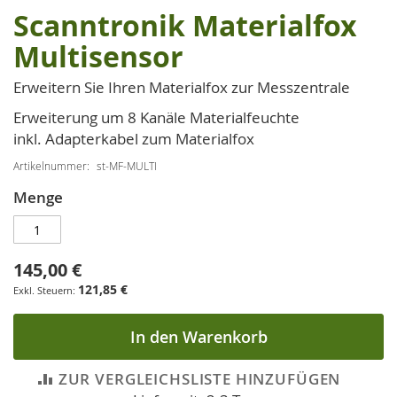
Scanntronik Materialfox
Zum
Anfang
Multisensor
der
Bildgalerie
Erweitern Sie Ihren Materialfox zur Messzentrale
springen
Erweiterung um 8 Kanäle Materialfeuchte
inkl. Adapterkabel zum Materialfox
Artikelnummer
st-MF-MULTI
Menge
145,00 €
121,85 €
In den Warenkorb
ZUR VERGLEICHSLISTE HINZUFÜGEN