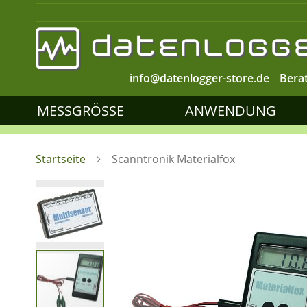
info@datenlogger-store.de
Bera
MESSGRÖSSE
ANWENDUNG
Startseite
Scanntronik Materialfox
Zum
Ende
der
Bildgalerie
springen