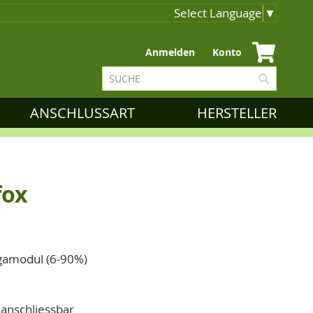
Select Language
▼
Zum
Anmelden
Konto
Inhalt
Suche
springen
Suche
ANSCHLUSSART
HERSTELLER
fox
gamodul (6-90%)
anschliessbar