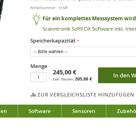
Artikelnummer
st-MF
Für ein komplettes Messsystem wird 
Scanntronik SoftFOX Software inkl. Inte
Speicherkapazität
Menge
245,00 €
In den 
205,88 €
ZUR VERGLEICHSLISTE HINZUFÜGEN
ten
Software
Sensoren
Zubehö