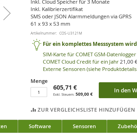
Inkl. Cloud Speicher für 3 Monate
Inkl. Kalibrierzertifikat
SMS oder JSON Alarmmeldungen via GPRS
61 x 93 x 53 mm
Artikelnummer
COS-U3121M
Für ein komplettes Messsystem wird 
SIM-Karte für COMET GSM-Datenlogger
COMET Cloud Credit für ein Jahr
21,00 
Externe Sensoren (siehe Produktdetails 
Menge
605,71 €
In den 
509,00 €
ZUR VERGLEICHSLISTE HINZUFÜGEN
ten
Software
Sensoren
Zubehö