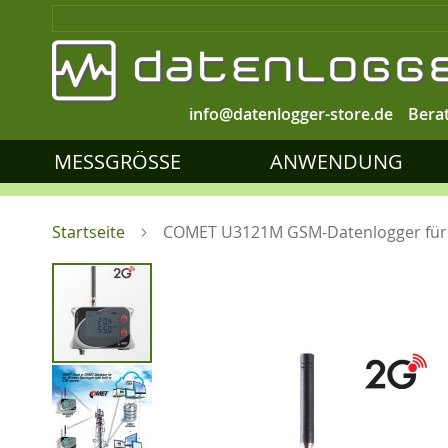
info@datenlogger-store.de
Bera
MESSGRÖSSE
ANWENDUNG
Startseite
COMET U3121M GSM-Datenlogger für e
Zum
Ende
der
Bildgalerie
springen