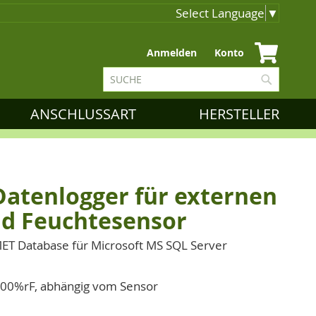
Select Language
▼
Zum
Anmelden
Konto
Inhalt
Suche
springen
Suche
ANSCHLUSSART
HERSTELLER
tenlogger für externen
nd Feuchtesensor
T Database für Microsoft MS SQL Server
 100%rF, abhängig vom Sensor