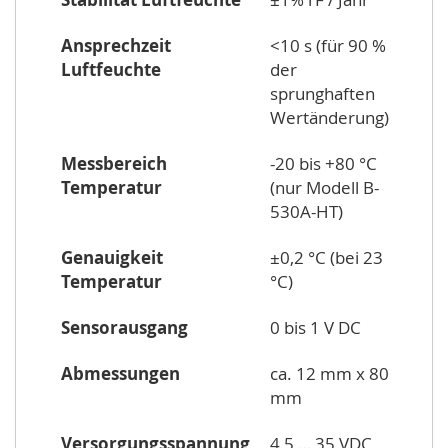
Ansprechzeit
<10 s (für 90 %
Luftfeuchte
der
sprunghaften
Wertänderung)
Messbereich
-20 bis +80 °C
Temperatur
(nur Modell B-
530A-HT)
Genauigkeit
±0,2 °C (bei 23
Temperatur
°C)
Sensorausgang
0 bis 1 V DC
Abmessungen
ca. 12 mm x 80
mm
Versorgungsspannung
4,5 … 35 VDC