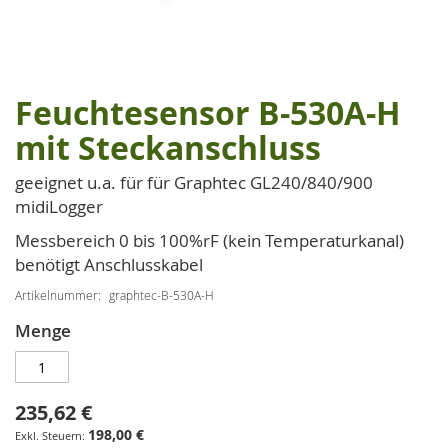
Feuchtesensor B-530A-H
Zum
Anfang
mit Steckanschluss
der
Bildgalerie
geeignet u.a. für für Graphtec GL240/840/900
springen
midiLogger
Messbereich 0 bis 100%rF (kein Temperaturkanal)
benötigt Anschlusskabel
Artikelnummer
graphtec-B-530A-H
Menge
235,62 €
198,00 €