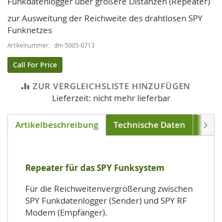
Funkdatenlogger über größere Distanzen (Repeater)
Bildgalerie
springen
zur Ausweitung der Reichweite des drahtlosen SPY
Funknetzes
Artikelnummer
dm-5005-0713
Call For Price
ZUR VERGLEICHSLISTE HINZUFÜGEN
Lieferzeit: nicht mehr lieferbar
Artikelbeschreibung
Technische Daten
pass
Weite
Repeater für das SPY Funksystem
Für die Reichweitenvergrößerung zwischen
SPY Funkdatenlogger (Sender) und SPY RF
Modem (Empfänger).