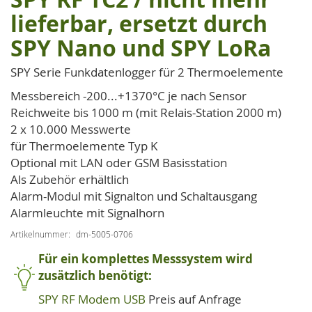
Anfang
lieferbar, ersetzt durch
der
SPY Nano und SPY LoRa
Bildgalerie
springen
SPY Serie Funkdatenlogger für 2 Thermoelemente
Messbereich -200...+1370°C je nach Sensor
Reichweite bis 1000 m (mit Relais-Station 2000 m)
2 x 10.000 Messwerte
für Thermoelemente Typ K
Optional mit LAN oder GSM Basisstation
Als Zubehör erhältlich
Alarm-Modul mit Signalton und Schaltausgang
Alarmleuchte mit Signalhorn
Artikelnummer
dm-5005-0706
Für ein komplettes Messsystem wird
zusätzlich benötigt:
SPY RF Modem USB
Preis auf Anfrage