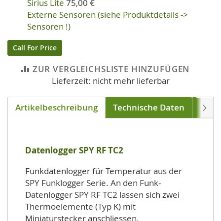
Sirius Lite
75,00 €
Externe Sensoren (siehe Produktdetails ->
Sensoren !)
Call For Price
ZUR VERGLEICHSLISTE HINZUFÜGEN
Lieferzeit: nicht mehr lieferbar
Artikelbeschreibung
Technische Daten
Soft
Weite
Datenlogger SPY RF TC2
Funkdatenlogger für Temperatur aus der
SPY Funklogger Serie. An den Funk-
Datenlogger SPY RF TC2 lassen sich zwei
Thermoelemente (Typ K) mit
Miniaturstecker anschliessen.