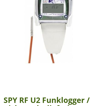
SPY RF U2 Funklogger /
Zum
Anfang