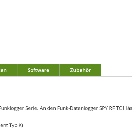
ten
Software
Zubehör
unklogger Serie. An den Funk-Datenlogger SPY RF TC1 läs
ent Typ K)