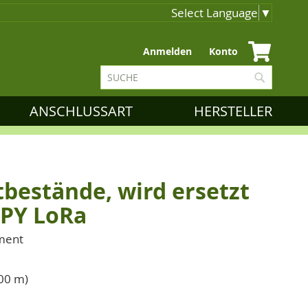
Select Language
▼
Zum
Anmelden
Konto
Inhalt
Suche
springen
Suche
ANSCHLUSSART
HERSTELLER
tbestände, wird ersetzt
SPY LoRa
ement
000 m)