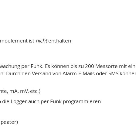
rmoelement ist
nicht
enthalten
wachung per Funk. Es können bis zu 200 Messorte mit ei
n. Durch den Versand von Alarm-E-Mails oder SMS können S
te, mA, mV, etc.)
en die Logger auch per Funk programmieren
epeater)