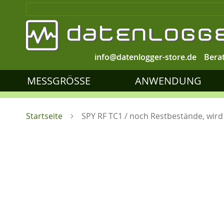
info@datenlogger-store.de
Bera
MESSGRÖSSE
ANWENDUNG
Startseite
SPY RF TC1 / noch Restbestände, wir
Zum
Ende
der
Bildgalerie
springen