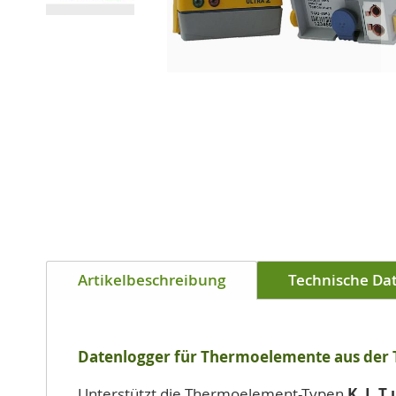
Zum
Anfang
der
Bildgalerie
springen
Artikelbeschreibung
Technische Da
Datenlogger für Thermoelemente aus der Ti
Unterstützt die Thermoelement-Typen
K, J, T