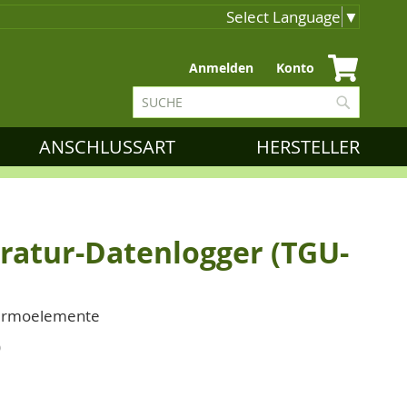
Select Language
▼
Zum
Anmelden
Konto
Inhalt
Suche
springen
Suche
ANSCHLUSSART
HERSTELLER
eratur-Datenlogger (TGU-
hermoelemente
)