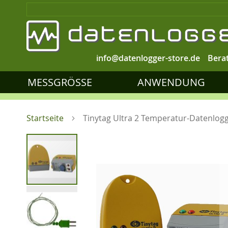
info@datenlogger-store.de
Bera
MESSGRÖSSE
ANWENDUNG
Startseite
Tinytag Ultra 2 Temperatur-Datenlog
Zum
Ende
der
Bildgalerie
springen