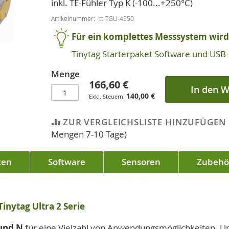
inkl. TE-Fühler Typ K (-100...+250°C)
Artikelnummer
tt-TGU-4550
Für ein komplettes Messsystem wird 
Tinytag Starterpaket Software und USB-
Menge
166,60 €
In den 
140,00 €
ZUR VERGLEICHSLISTE HINZUFÜGEN
Mengen 7-10 Tage)
ten
Software
Sensoren
Zubehö
nytag Ultra 2 Serie
 und N
für eine Vielzahl von Anwendungsmöglichkeiten. U