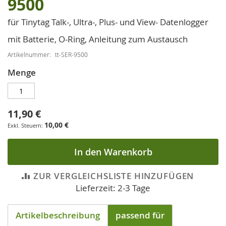
9500
der
Bildgalerie
für Tinytag Talk-, Ultra-, Plus- und View- Datenlogger
springen
mit Batterie, O-Ring, Anleitung zum Austausch
Artikelnummer
tt-SER-9500
Menge
11,90 €
10,00 €
In den Warenkorb
ZUR VERGLEICHSLISTE HINZUFÜGEN
Lieferzeit: 2-3 Tage
Artikelbeschreibung
passend für