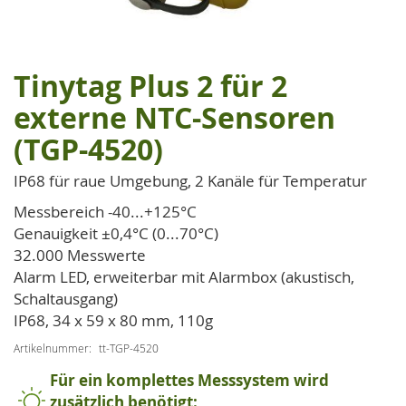
Tinytag Plus 2 für 2
Zum
Anfang
externe NTC-Sensoren
der
(TGP-4520)
Bildgalerie
springen
IP68 für raue Umgebung, 2 Kanäle für Temperatur
Messbereich -40...+125°C
Genauigkeit ±0,4°C (0...70°C)
32.000 Messwerte
Alarm LED, erweiterbar mit Alarmbox (akustisch,
Schaltausgang)
IP68, 34 x 59 x 80 mm, 110g
Artikelnummer
tt-TGP-4520
Für ein komplettes Messsystem wird
zusätzlich benötigt: