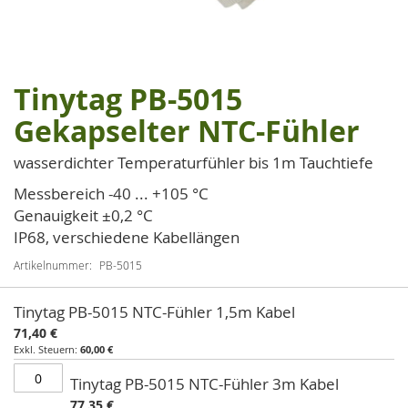
Tinytag PB-5015
Zum
Anfang
Gekapselter NTC-Fühler
der
Bildgalerie
wasserdichter Temperaturfühler bis 1m Tauchtiefe
springen
Messbereich -40 ... +105 °C
Genauigkeit ±0,2 °C
IP68, verschiedene Kabellängen
Artikelnummer
PB-5015
Artikel
Tinytag PB-5015 NTC-Fühler 1,5m Kabel
für
71,40 €
gruppiertes
60,00 €
Produkt
Tinytag PB-5015 NTC-Fühler 3m Kabel
77,35 €