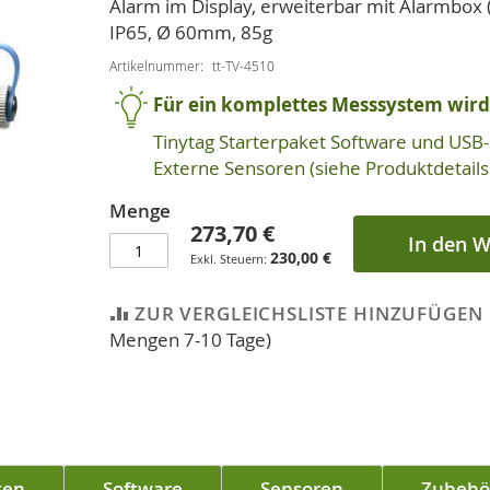
Alarm im Display, erweiterbar mit Alarmbox (
IP65, Ø 60mm, 85g
Artikelnummer
tt-TV-4510
Für ein komplettes Messsystem wird 
Tinytag Starterpaket Software und USB-
Externe Sensoren (siehe Produktdetails 
Menge
273,70 €
In den 
230,00 €
ZUR VERGLEICHSLISTE HINZUFÜGEN
Mengen 7-10 Tage)
ten
Software
Sensoren
Zubehö