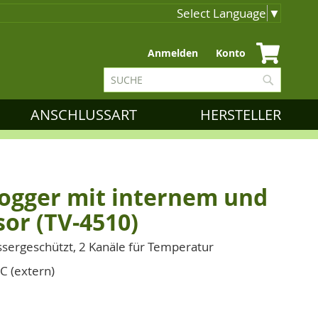
Select Language
▼
Zum
Anmelden
Konto
Inhalt
Suche
springen
Suche
ANSCHLUSSART
HERSTELLER
logger mit internem und
or (TV-4510)
ssergeschützt, 2 Kanäle für Temperatur
C (extern)