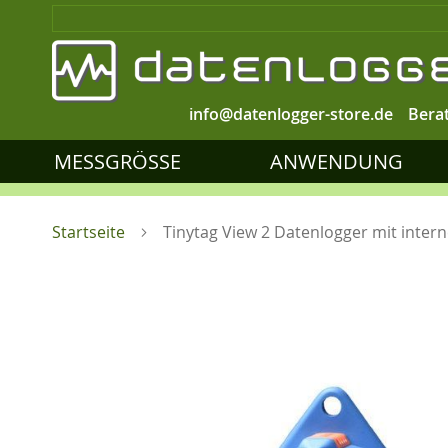
info@datenlogger-store.de
Bera
MESSGRÖSSE
ANWENDUNG
Startseite
Tinytag View 2 Datenlogger mit inter
Zum
Ende
der
Bildgalerie
springen