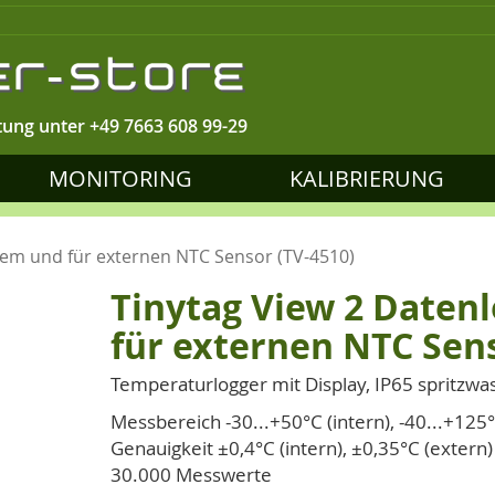
tung unter
+49 7663 608 99-29
MONITORING
KALIBRIERUNG
nem und für externen NTC Sensor (TV-4510)
Tinytag View 2 Daten
für externen NTC Sens
Temperaturlogger mit Display, IP65 spritzwa
Messbereich -30...+50°C (intern), -40...+125°
Genauigkeit ±0,4°C (intern), ±0,35°C (extern)
30.000 Messwerte