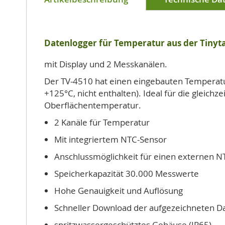
der
Bildgalerie
springen
Datenlogger für Temperatur aus der Tinyta
mit Display und 2 Messkanälen.
Der TV-4510 hat einen eingebauten Temperatur
+125°C, nicht enthalten). Ideal für die gleic
Oberflächentemperatur.
2 Kanäle für Temperatur
Mit integriertem NTC-Sensor
Anschlussmöglichkeit für einen externen N
Speicherkapazität 30.000 Messwerte
Hohe Genauigkeit und Auflösung
Schneller Download der aufgezeichneten D
spritzwassergeschütztes Gehäuse (IP65)