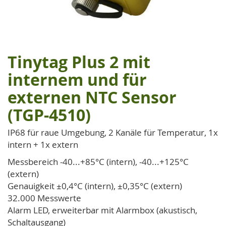
Tinytag Plus 2 mit
Zum
Anfang
internem und für
der
externen NTC Sensor
Bildgalerie
springen
(TGP-4510)
IP68 für raue Umgebung, 2 Kanäle für Temperatur, 1x
intern + 1x extern
Messbereich -40...+85°C (intern), -40...+125°C
(extern)
Genauigkeit ±0,4°C (intern), ±0,35°C (extern)
32.000 Messwerte
Alarm LED, erweiterbar mit Alarmbox (akustisch,
Schaltausgang)