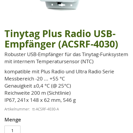
Tinytag Plus Radio USB-
Zum
Anfang
Empfänger (ACSRF-4030)
der
Bildgalerie
Robuster USB-Empfänger für das Tinytag-Funksystem
springen
mit internem Temperatursensor (NTC)
kompatible mit Plus Radio und Ultra Radio Serie
Messbereich -20 ... +55 °C
Genauigkeit ±0,4 °C (@ 25°C)
Reichweite 200 m (Sichtlinie)
IP67, 241x 148 x 62 mm, 546 g
Artikelnummer
tt-ACSRF-4030-A
Menge