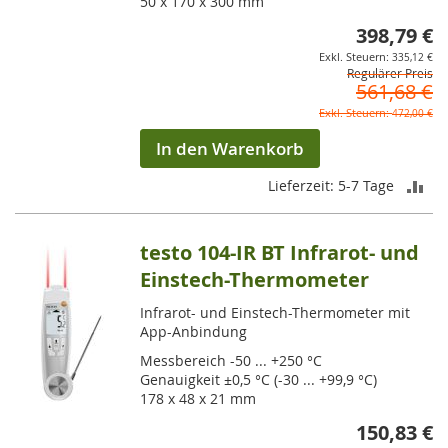
50 x 170 x 300 mm
398,79 €
So
335,12 €
Regulärer Preis
561,68 €
472,00 €
In den Warenkorb
ZU
Lieferzeit: 5-7 Tage
VE
testo 104-IR BT Infrarot- und
HI
Einstech-Thermometer
Infrarot- und Einstech-Thermometer mit
App-Anbindung
Messbereich -50 ... +250 °C
Genauigkeit ±0,5 °C (-30 ... +99,9 °C)
178 x 48 x 21 mm
150,83 €
So