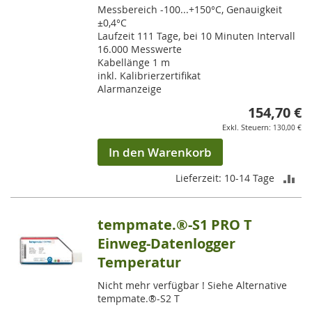
Messbereich -100...+150°C, Genauigkeit
±0,4°C
Laufzeit 111 Tage, bei 10 Minuten Intervall
16.000 Messwerte
Kabellänge 1 m
inkl. Kalibrierzertifikat
Alarmanzeige
154,70 €
130,00 €
In den Warenkorb
ZU
Lieferzeit: 10-14 Tage
VE
tempmate.®-S1 PRO T
HI
Einweg-Datenlogger
Temperatur
Nicht mehr verfügbar ! Siehe Alternative
tempmate.®-S2 T