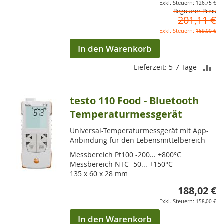
126,75 €
Regulärer Preis
201,11 €
169,00 €
In den Warenkorb
ZU
Lieferzeit: 5-7 Tage
VE
testo 110 Food - Bluetooth
HI
Temperaturmessgerät
Universal-Temperaturmessgerät mit App-
Anbindung für den Lebensmittelbereich
Messbereich Pt100 -200... +800°C
Messbereich NTC -50... +150°C
135 x 60 x 28 mm
188,02 €
158,00 €
In den Warenkorb