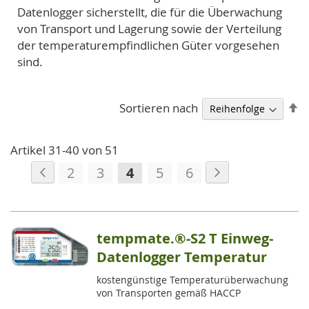
Datenlogger sicherstellt, die für die Überwachung
von Transport und Lagerung sowie der Verteilung
der temperaturempfindlichen Güter vorgesehen
sind.
A
Sortieren nach
so
Artikel
31
-
40
von
51
Seite
Seite
Zurück
Seite
Weiter
Seite
Seite
Sie
Seite
Seite
2
3
4
5
6
lesen
gerade
die
tempmate.®-S2 T Einweg-
Seite
Datenlogger Temperatur
kostengünstige Temperaturüberwachung
von Transporten gemäß HACCP