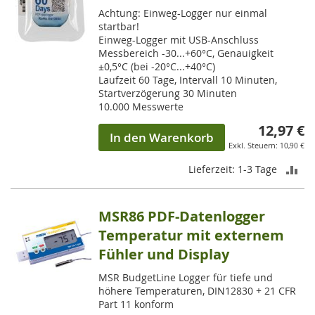
Achtung: Einweg-Logger nur einmal
startbar!
Einweg-Logger mit USB-Anschluss
Messbereich -30...+60°C, Genauigkeit
±0,5°C (bei -20°C...+40°C)
Laufzeit 60 Tage, Intervall 10 Minuten,
Startverzögerung 30 Minuten
10.000 Messwerte
12,97 €
In den Warenkorb
10,90 €
ZU
Lieferzeit: 1-3 Tage
VE
MSR86 PDF-Datenlogger
HI
Temperatur mit externem
Fühler und Display
MSR BudgetLine Logger für tiefe und
höhere Temperaturen, DIN12830 + 21 CFR
Part 11 konform