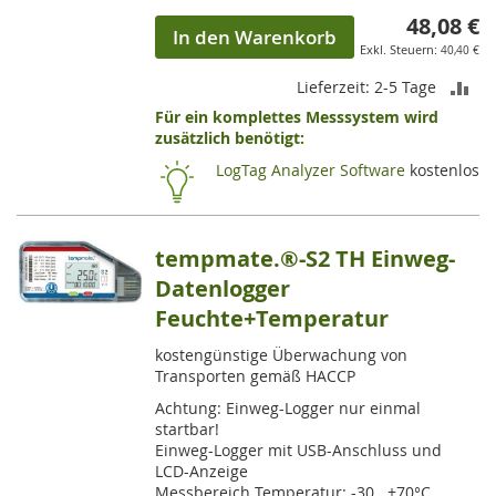
48,08 €
In den Warenkorb
40,40 €
ZU
Lieferzeit: 2-5 Tage
Für ein komplettes Messsystem wird
VE
zusätzlich benötigt:
HI
LogTag Analyzer Software
kostenlos
tempmate.®-S2 TH Einweg-
Datenlogger
Feuchte+Temperatur
kostengünstige Überwachung von
Transporten gemäß HACCP
Achtung: Einweg-Logger nur einmal
startbar!
Einweg-Logger mit USB-Anschluss und
LCD-Anzeige
Messbereich Temperatur: -30...+70°C,