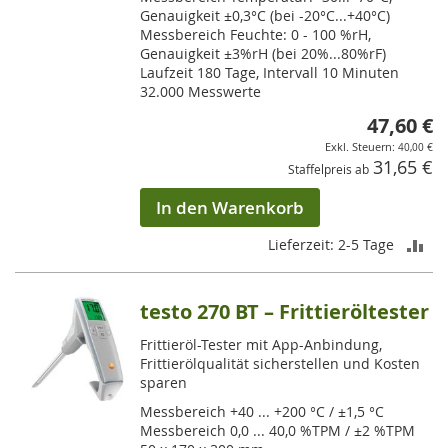
Genauigkeit ±0,3°C (bei -20°C...+40°C)
Messbereich Feuchte: 0 - 100 %rH,
Genauigkeit ±3%rH (bei 20%...80%rF)
Laufzeit 180 Tage, Intervall 10 Minuten
32.000 Messwerte
47,60 €
40,00 €
31,65 €
Staffelpreis ab
In den Warenkorb
ZU
Lieferzeit: 2-5 Tage
VE
testo 270 BT – Frittieröltester
HI
Frittieröl-Tester mit App-Anbindung,
Frittierölqualität sicherstellen und Kosten
sparen
Messbereich +40 ... +200 °C / ±1,5 °C
Messbereich 0,0 ... 40,0 %TPM / ±2 %TPM