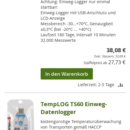
Achtung: Einweg-Logger nur einmal
startbar!
Einweg-Logger mit USB-Anschluss und
LCD-Anzeige
Messbereich -30...+70°C, Genauigkeit
±0,3°C (bei -20°C ... +40°C)
Laufzeit 180 Tage, Intervall 10 Minuten
32.000 Messwerte
38,08 €
32,00 €
27,73 €
Staffelpreis ab
In den Warenkorb
ZU
Lieferzeit: 2-5 Tage
VE
TempLOG TS60 Einweg-
HI
Datenlogger
kostengünstige Temperaturüberwachung
von Transporten gemäß HACCP