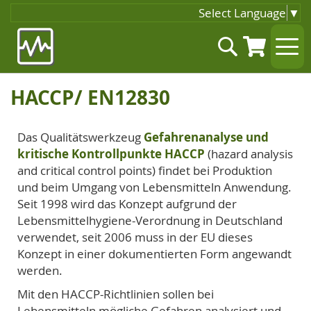
Select Language
▼
Zum
Suche
Inhalt
springen
HACCP/ EN12830
Das Qualitätswerkzeug
Gefahrenanalyse und
kritische Kontrollpunkte HACCP
(hazard analysis
and critical control points) findet bei Produktion
und beim Umgang von Lebensmitteln Anwendung.
Seit 1998 wird das Konzept aufgrund der
Lebensmittelhygiene-Verordnung in Deutschland
verwendet, seit 2006 muss in der EU dieses
Konzept in einer dokumentierten Form angewandt
werden.
Mit den HACCP-Richtlinien sollen bei
Lebensmitteln mögliche Gefahren analysiert und