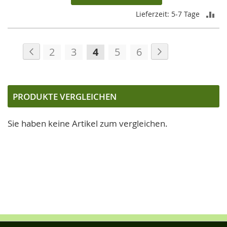
ZU
Lieferzeit: 5-7 Tage
VE
Seite
Seite
Zurück
Seite
Weiter
HI
Seite
Seite
Sie
Seite
Seite
2
3
4
5
6
lesen
gerade
die
PRODUKTE VERGLEICHEN
Seite
Sie haben keine Artikel zum vergleichen.