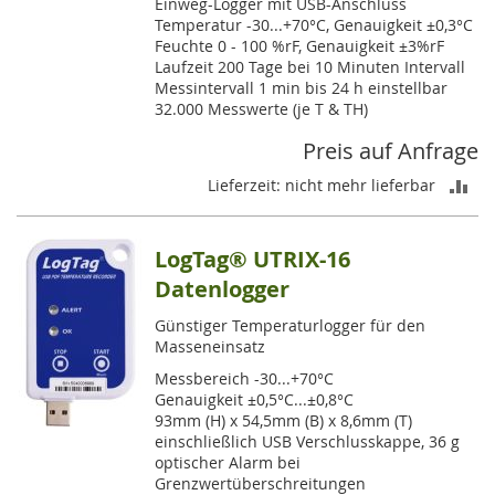
Einweg-Logger mit USB-Anschluss
Temperatur -30...+70°C, Genauigkeit ±0,3°C
Feuchte 0 - 100 %rF, Genauigkeit ±3%rF
Laufzeit 200 Tage bei 10 Minuten Intervall
Messintervall 1 min bis 24 h einstellbar
32.000 Messwerte (je T & TH)
Preis auf Anfrage
ZU
Lieferzeit: nicht mehr lieferbar
VE
LogTag® UTRIX-16
HI
Datenlogger
Günstiger Temperaturlogger für den
Masseneinsatz
Messbereich -30...+70°C
Genauigkeit ±0,5°C...±0,8°C
93mm (H) x 54,5mm (B) x 8,6mm (T)
einschließlich USB Verschlusskappe, 36 g
optischer Alarm bei
Grenzwertüberschreitungen