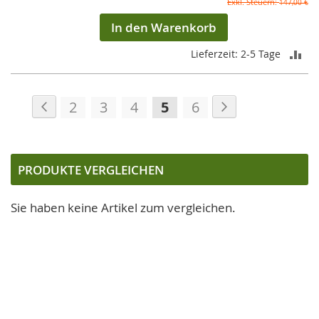
147,00 €
In den Warenkorb
ZU
Lieferzeit: 2-5 Tage
VE
Seite
Seite
Zurück
Seite
Weiter
HI
Seite
Seite
Seite
Sie
Seite
2
3
4
5
6
lesen
gerade
die
PRODUKTE VERGLEICHEN
Seite
Sie haben keine Artikel zum vergleichen.