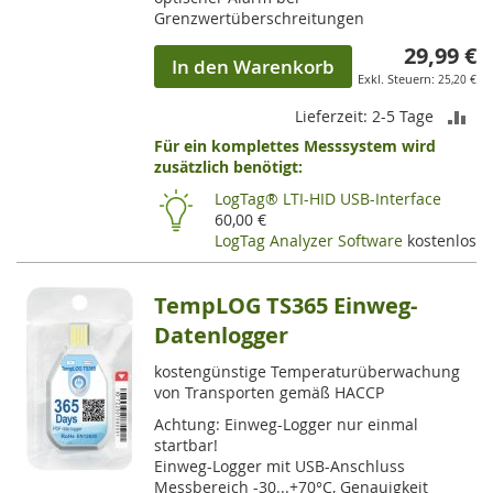
Grenzwertüberschreitungen
29,99 €
In den Warenkorb
25,20 €
ZU
Lieferzeit: 2-5 Tage
Für ein komplettes Messsystem wird
VE
zusätzlich benötigt:
HI
LogTag® LTI-HID USB-Interface
60,00 €
LogTag Analyzer Software
kostenlos
TempLOG TS365 Einweg-
Datenlogger
kostengünstige Temperaturüberwachung
von Transporten gemäß HACCP
Achtung: Einweg-Logger nur einmal
startbar!
Einweg-Logger mit USB-Anschluss
Messbereich -30...+70°C, Genauigkeit