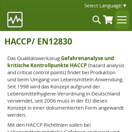
Select Language
▼
Zum
Suche
Inhalt
springen
HACCP/ EN12830
Das Qualitätswerkzeug
Gefahrenanalyse und
kritische Kontrollpunkte HACCP
(hazard analysis
and critical control points) findet bei Produktion
und beim Umgang von Lebensmitteln Anwendung.
Seit 1998 wird das Konzept aufgrund der
Lebensmittelhygiene-Verordnung in Deutschland
verwendet, seit 2006 muss in der EU dieses
Konzept in einer dokumentierten Form angewandt
werden.
Mit den HACCP-Richtlinien sollen bei
Lebensmitteln mögliche Gefahren analysiert und