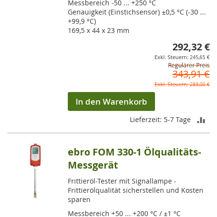
Messbereich -50 ... +250 °C
Genauigkeit (Einstichsensor) ±0,5 °C (-30 ...
+99,9 °C)
169,5 x 44 x 23 mm
292,32 €
So
245,65 €
Regulärer Preis
343,91 €
289,00 €
In den Warenkorb
ZU
Lieferzeit: 5-7 Tage
VE
ebro FOM 330-1 Ölqualitäts-
HI
Messgerät
Frittieröl-Tester mit Signallampe -
Frittierölqualität sicherstellen und Kosten
sparen
Messbereich +50 ... +200 °C / ±1 °C