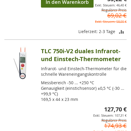
In den Warenkorb
46,40 €
Regulärer Preis
69,02 €
58,00 €
ZU
Lieferzeit: 2-3 Tage
VE
TLC 750i-V2 duales Infrarot-
HI
und Einstech-Thermometer
Infrarot- und Einstech-Thermometer für die
schnelle Wareneingangskontrolle
Messbereich -50 ... +250 °C
Genauigkeit (einstichsensor) ±0,5 °C (-30 ...
+99,9 °C)
169,5 x 44 x 23 mm
127,70 €
So
107,31 €
Regulärer Preis
174,93 €