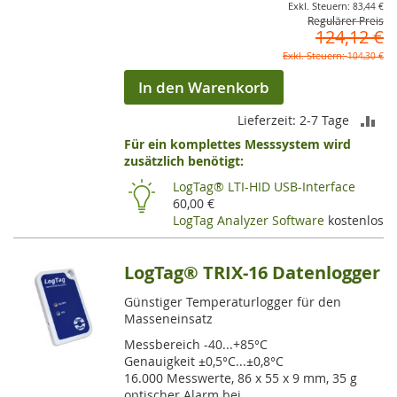
83,44 €
Regulärer Preis
124,12 €
104,30 €
In den Warenkorb
ZU
Lieferzeit: 2-7 Tage
Für ein komplettes Messsystem wird
VE
zusätzlich benötigt:
HI
LogTag® LTI-HID USB-Interface
60,00 €
LogTag Analyzer Software
kostenlos
LogTag® TRIX-16 Datenlogger
Günstiger Temperaturlogger für den
Masseneinsatz
Messbereich -40...+85°C
Genauigkeit ±0,5°C...±0,8°C
16.000 Messwerte, 86 x 55 x 9 mm, 35 g
optischer Alarm bei