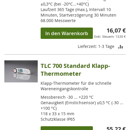
±0,3°C (bei -20°C...+40°C)
Laufzeit 365 Tage (max.), Intervall 10
Minuten, Startverzögerung 30 Minuten
68.000 Messwerte
16,07 €
In den Warenkorb
13,50 €
ZU
Lieferzeit: 1-3 Tage
VE
TLC 700 Standard Klapp-
HI
Thermometer
Klapp-Thermometer für die schnelle
Wareneingangskontrolle
Messbereich -30 ... +220 °C
Genauigkeit (Einstichsensor) ±0,5 °C (-30 ...
+100 °C)
118 x 33 x 15 mm
Schutzklasse IP65
55,22 €
So