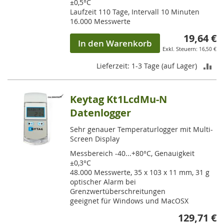
±0,5°C
Laufzeit 110 Tage, Intervall 10 Minuten
16.000 Messwerte
19,64 €
In den Warenkorb
16,50 €
ZU
Lieferzeit: 1-3 Tage (auf Lager)
VE
Keytag Kt1LcdMu-N
HI
Datenlogger
Sehr genauer Temperaturlogger mit Multi-
Screen Display
Messbereich -40...+80°C, Genauigkeit
±0,3°C
48.000 Messwerte, 35 x 103 x 11 mm, 31 g
optischer Alarm bei
Grenzwertüberschreitungen
geeignet für Windows und MacOSX
129,71 €