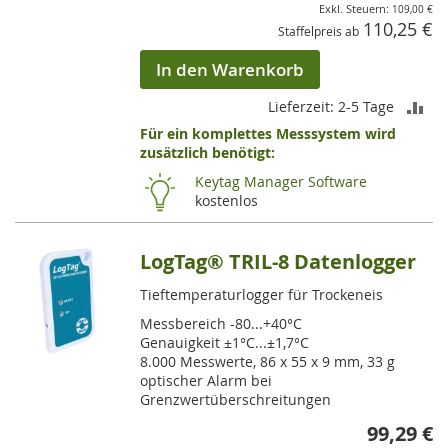
109,00 €
110,25 €
Staffelpreis ab
In den Warenkorb
ZU
Lieferzeit: 2-5 Tage
Für ein komplettes Messsystem wird
VE
zusätzlich benötigt:
HI
Keytag Manager Software
kostenlos
LogTag® TRIL-8 Datenlogger
Tieftemperaturlogger für Trockeneis
Messbereich -80...+40°C
Genauigkeit ±1°C...±1,7°C
8.000 Messwerte, 86 x 55 x 9 mm, 33 g
optischer Alarm bei
Grenzwertüberschreitungen
99,29 €
So