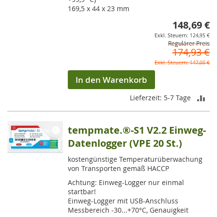
169,5 x 44 x 23 mm
148,69 €
So
124,95 €
Regulärer Preis
174,93 €
147,00 €
In den Warenkorb
ZU
Lieferzeit: 5-7 Tage
VE
tempmate.®-S1 V2.2 Einweg-
HI
Datenlogger (VPE 20 St.)
kostengünstige Temperaturüberwachung
von Transporten gemäß HACCP
Achtung: Einweg-Logger nur einmal
startbar!
Einweg-Logger mit USB-Anschluss
Messbereich -30...+70°C, Genauigkeit