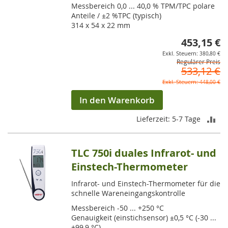
Messbereich 0,0 ... 40,0 % TPM/TPC polare
Anteile / ±2 %TPC (typisch)
314 x 54 x 22 mm
453,15 €
So
380,80 €
Regulärer Preis
533,12 €
448,00 €
In den Warenkorb
ZU
Lieferzeit: 5-7 Tage
VE
TLC 750i duales Infrarot- und
HI
Einstech-Thermometer
Infrarot- und Einstech-Thermometer für die
schnelle Wareneingangskontrolle
Messbereich -50 ... +250 °C
Genauigkeit (einstichsensor) ±0,5 °C (-30 ...
+99,9 °C)