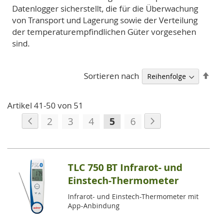
Datenlogger sicherstellt, die für die Überwachung
von Transport und Lagerung sowie der Verteilung
der temperaturempfindlichen Güter vorgesehen
sind.
A
Sortieren nach
so
Artikel
41
-
50
von
51
Seite
Seite
Zurück
Seite
Weiter
Seite
Seite
Seite
Sie
Seite
2
3
4
5
6
lesen
gerade
die
TLC 750 BT Infrarot- und
Seite
Einstech-Thermometer
Infrarot- und Einstech-Thermometer mit
App-Anbindung