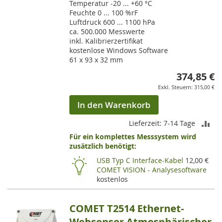
Temperatur -20 ... +60 °C
Feuchte 0 ... 100 %rF
Luftdruck 600 ... 1100 hPa
ca. 500.000 Messwerte
inkl. Kalibrierzertifikat
kostenlose Windows Software
61 x 93 x 32 mm
374,85 €
315,00 €
In den Warenkorb
ZU
Lieferzeit: 7-14 Tage
Für ein komplettes Messsystem wird
VE
zusätzlich benötigt:
HI
USB Typ C Interface-Kabel
12,00 €
COMET VISION - Analysesoftware
kostenlos
COMET T2514 Ethernet-
Websensor Atmosphärischer