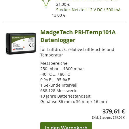
21,00 €
Stecker-Netzteil 12 V DC / 500 mA
13,00 €
MadgeTech PRHTemp101A
Datenlogger
für Luftdruck, relative Luftfeuchte und
Temperatur
Messbereiche
250 mbar ...1300 mbar
-40 °C ... +80 °C
0 %rF ... 95 %rF
1 Sekunde Intervall
688.128 Messwerte
10 Jahre Batteriestandzeit
Gehäuse 36 mm x 56 mm x 16 mm
379,61 €
319,00 €
In den Warenkorb