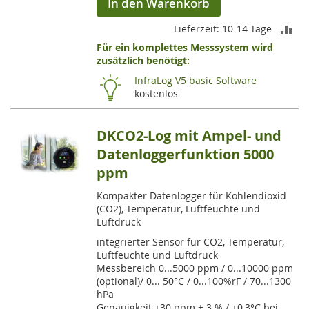
In den Warenkorb
ZU
Lieferzeit: 10-14 Tage
Für ein komplettes Messsystem wird
VE
zusätzlich benötigt:
HI
InfraLog V5 basic Software
kostenlos
DKCO2-Log mit Ampel- und
Datenloggerfunktion 5000
ppm
Kompakter Datenlogger für Kohlendioxid
(CO2), Temperatur, Luftfeuchte und
Luftdruck
integrierter Sensor für CO2, Temperatur,
Luftfeuchte und Luftdruck
Messbereich 0...5000 ppm / 0...10000 ppm
(optional)/ 0... 50°C / 0...100%rF / 70...1300
hPa
Genauigkeit ±30 ppm + 3 % / ±0,3°C bei