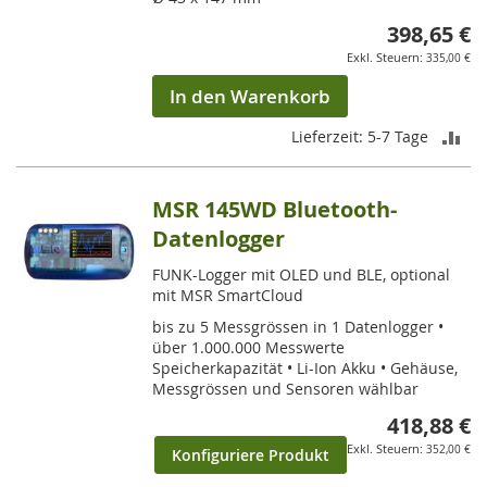
398,65 €
335,00 €
In den Warenkorb
ZU
Lieferzeit: 5-7 Tage
VE
MSR 145WD Bluetooth-
HI
Datenlogger
FUNK-Logger mit OLED und BLE, optional
mit MSR SmartCloud
bis zu 5 Messgrössen in 1 Datenlogger •
über 1.000.000 Messwerte
Speicherkapazität • Li-Ion Akku • Gehäuse,
Messgrössen und Sensoren wählbar
418,88 €
352,00 €
Konfiguriere Produkt