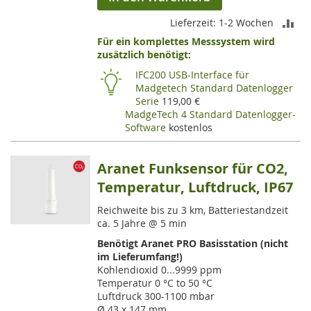
ZU
Lieferzeit: 1-2 Wochen
Für ein komplettes Messsystem wird
VE
zusätzlich benötigt:
HI
IFC200 USB-Interface für
Madgetech Standard Datenlogger
Serie
119,00 €
MadgeTech 4 Standard Datenlogger-
Software
kostenlos
Aranet Funksensor für CO2,
Temperatur, Luftdruck, IP67
Reichweite bis zu 3 km, Batteriestandzeit
ca. 5 Jahre @ 5 min
Benötigt Aranet PRO Basisstation (nicht
im Lieferumfang!)
Kohlendioxid 0...9999 ppm
Temperatur 0 °C to 50 °C
Luftdruck 300-1100 mbar
Ø 43 x 147 mm