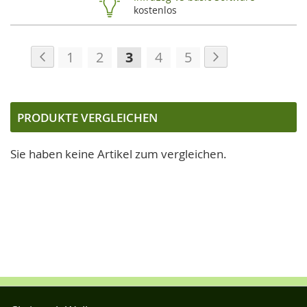
kostenlos
Seite
Seite
Zurück
Seite
Weiter
Seite
Seite
Sie
Seite
Seite
1
2
3
4
5
lesen
gerade
die
PRODUKTE VERGLEICHEN
Seite
Sie haben keine Artikel zum vergleichen.