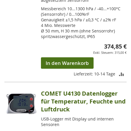
abgesetztem Sensorrohr
Messbereich 10...1300 hPa / -40...+100°C
(Sensorrohr) / 0...100%rF
Genauigkeit ±1,5 hPa / ±0,3 °C / ±2% rF
4 Mio. Messwerte
Ø 50 mm, H 30 mm (ohne Sensorrohr)
spritzwassergeschützt, IP65
374,85 €
315,00 €
In den Warenkorb
ZU
Lieferzeit: 10-14 Tage
VE
COMET U4130 Datenlogger
HI
für Temperatur, Feuchte und
Luftdruck
USB-Logger mit Display und internen
Sensoren