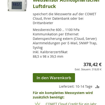
Luftdruck
speichert die Messwerte auf der COMET
Cloud, Ihrer Datenbank oder bei
Drittanbieter
Messbereiche 600 .. 1100 hPa
Kommunikation per Ethernet
Datenspeicherung extern (Cloud, Server)
Alarmmeldungen per E-Mail, SNMP Trap,
Syslog
Inkl. Kalibrierzertifikat
88,5 x 98 x 39,5 mm
378,42 €
318,00 €
In den Warenkorb
ZU
Lieferzeit: 10-14 Tage
Für ein komplettes Messsystem wird
VE
zusätzlich benötigt:
HI
COMET Cloud Credit für ein Jahr