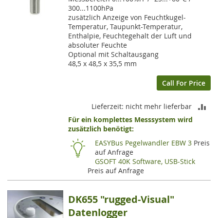
300...1100hPa
zusätzlich Anzeige von Feuchtkugel-
Temperatur, Taupunkt-Temperatur,
Enthalpie, Feuchtegehalt der Luft und
absoluter Feuchte
Optional mit Schaltausgang
48,5 x 48,5 x 35,5 mm
Call For Price
ZU
Lieferzeit: nicht mehr lieferbar
Für ein komplettes Messsystem wird
VE
zusätzlich benötigt:
HI
EASYBus Pegelwandler EBW 3
Preis
auf Anfrage
GSOFT 40K Software, USB-Stick
Preis auf Anfrage
DK655 "rugged-Visual"
Datenlogger