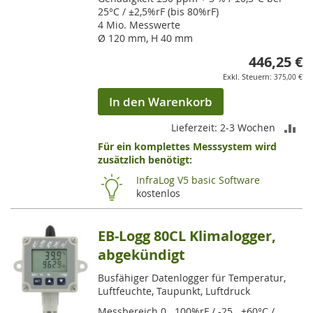
25°C / ±2,5%rF (bis 80%rF)
4 Mio. Messwerte
Ø 120 mm, H 40 mm
446,25 €
375,00 €
In den Warenkorb
ZU
Lieferzeit: 2-3 Wochen
Für ein komplettes Messsystem wird
VE
zusätzlich benötigt:
HI
InfraLog V5 basic Software
kostenlos
EB-Logg 80CL Klimalogger,
abgekündigt
Busfähiger Datenlogger für Temperatur,
Luftfeuchte, Taupunkt, Luftdruck
Messbereich 0...100%rF / -25...+60°C /