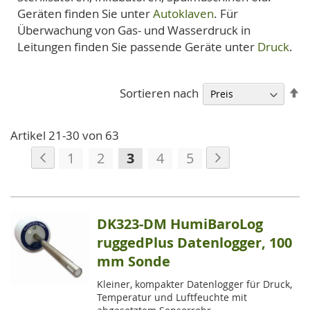
Geräten finden Sie unter
Autoklaven
. Für
Überwachung von Gas- und Wasserdruck in
Leitungen finden Sie passende Geräte unter
Druck
.
A
Sortieren nach
so
Artikel
21
-
30
von
63
Seite
Seite
Zurück
Seite
Weiter
Seite
Seite
Sie
Seite
Seite
1
2
3
4
5
lesen
gerade
die
DK323-DM HumiBaroLog
Seite
ruggedPlus Datenlogger, 100
mm Sonde
Kleiner, kompakter Datenlogger für Druck,
Temperatur und Luftfeuchte mit