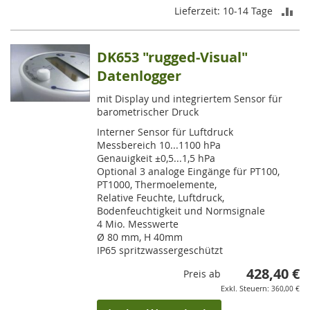
ZU
Lieferzeit: 10-14 Tage
VE
DK653 "rugged-Visual"
HI
Datenlogger
mit Display und integriertem Sensor für
barometrischer Druck
Interner Sensor für Luftdruck
Messbereich 10...1100 hPa
Genauigkeit ±0,5...1,5 hPa
Optional 3 analoge Eingänge für PT100,
PT1000, Thermoelemente,
Relative Feuchte, Luftdruck,
Bodenfeuchtigkeit und Normsignale
4 Mio. Messwerte
Ø 80 mm, H 40mm
IP65 spritzwassergeschützt
428,40 €
Preis ab
360,00 €