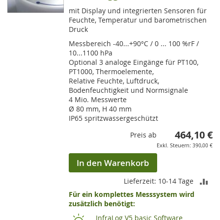
mit Display und integrierten Sensoren für
Feuchte, Temperatur und barometrischen
Druck
Messbereich -40...+90°C / 0 ... 100 %rF /
10...1100 hPa
Optional 3 analoge Eingänge für PT100,
PT1000, Thermoelemente,
Relative Feuchte, Luftdruck,
Bodenfeuchtigkeit und Normsignale
4 Mio. Messwerte
Ø 80 mm, H 40 mm
IP65 spritzwassergeschützt
464,10 €
Preis ab
390,00 €
In den Warenkorb
ZU
Lieferzeit: 10-14 Tage
Für ein komplettes Messsystem wird
VE
zusätzlich benötigt:
HI
InfraLog V5 basic Software